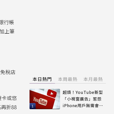
銀行帳
，加上筆
天免稅店
本日熱門
本周最熱
本月最熱
超煩！YouTube新型
遊卡或悠
「小視窗廣告」惹怨
iPhone用戶無需會員
高再折88
輕鬆解決