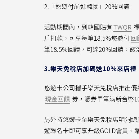
2.「悠遊付前進韓國」20%回饋
活動期間內，到韓國貼有
TWQR
標
戶扣款，可享每筆18.5%悠遊付
回
筆18.5%回饋，可達20%回饋，
3.樂天免稅店加碼送10%來店禮
悠遊卡公司攜手樂天免稅店推出優惠
現金回饋
券，憑券單筆滿新台幣10
另外持悠遊卡至樂天免稅店明洞總
遊聯名卡即可享升級GOLD會員、贈送1