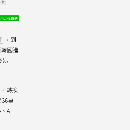
提供）
用LINE傳送
繩
，到
至韓國進
交易
碼、轉換
36萬
e、A