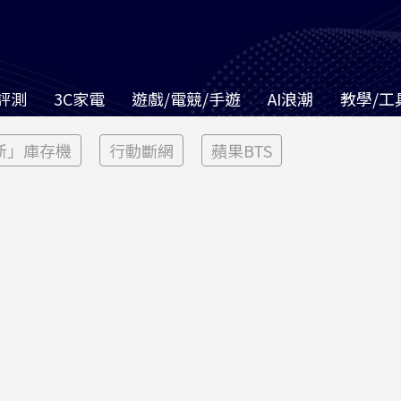
評測
3C家電
遊戲/電競/手遊
AI浪潮
教學/工
新」庫存機
行動斷網
蘋果BTS