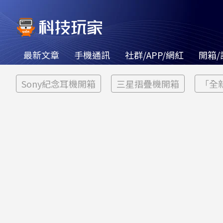
最新文章
手機通訊
社群/APP/網紅
開箱/
Sony紀念耳機開箱
三星摺疊機開箱
「全