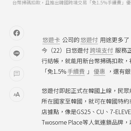
台幣掃碼扣款，且推出韓國跨境交易「免1.5%手續費」
悠遊卡
公司的
悠遊付
用途更多了
今（22）日悠遊付
跨境支付
服務
行結帳，就能用新台幣掃碼扣款，
「免1.5%
手續費
」
優惠
，還有銀
悠遊付即起正式在韓國上線，民眾
所在國家至韓國，就可在韓國特約
店據點，像是GS25、CU、7-ELEVE
Twosome Place等人氣連