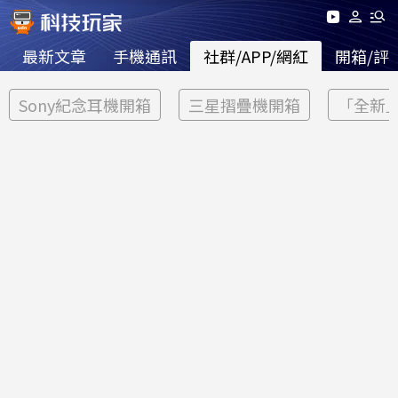
最新文章
手機通訊
社群/APP/網紅
開箱/評
Sony紀念耳機開箱
三星摺疊機開箱
「全新