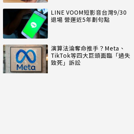
LINE VOOM短影音台灣9/30
退場 營運近5年劃句點
演算法淪奪命推手？Meta、
TikTok等四大巨頭面臨「過失
致死」訴訟
討論區
共有
0
則留言