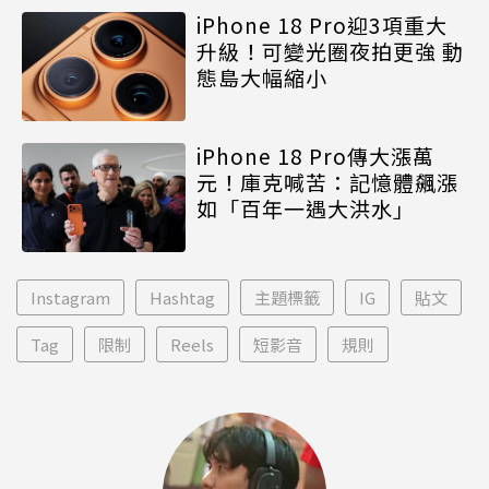
iPhone 18 Pro迎3項重大
升級！可變光圈夜拍更強 動
態島大幅縮小
iPhone 18 Pro傳大漲萬
元！庫克喊苦：記憶體飆漲
如「百年一遇大洪水」
Instagram
Hashtag
主題標籤
IG
貼文
Tag
限制
Reels
短影音
規則