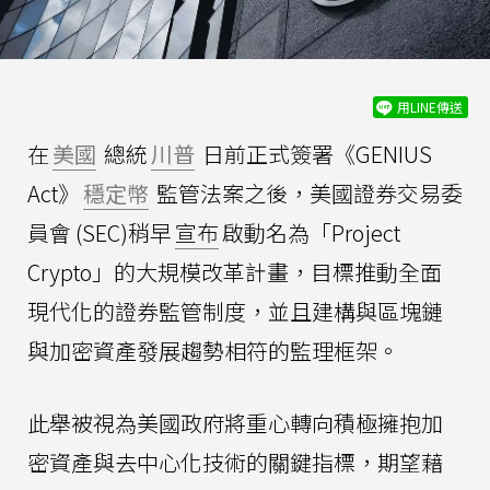
用LINE傳送
在
美國
總統
川普
日前正式簽署《GENIUS
Act》
穩定幣
監管法案之後，美國證券交易委
員會 (SEC)稍早
宣布
啟動名為「Project
Crypto」的大規模改革計畫，目標推動全面
現代化的證券監管制度，並且建構與區塊鏈
與加密資產發展趨勢相符的監理框架。
此舉被視為美國政府將重心轉向積極擁抱加
密資產與去中心化技術的關鍵指標，期望藉