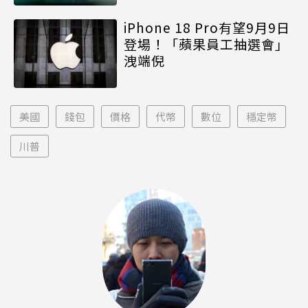
iPhone 18 Pro有望9月9日
登場！「蘋果員工抽選會」
洩端倪
美國
錢包
價格
代幣
數位
穩定幣
川普