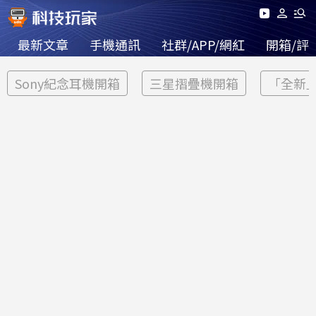
最新文章
手機通訊
社群/APP/網紅
開箱/評
Sony紀念耳機開箱
三星摺疊機開箱
「全新