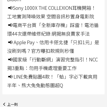
📢Sony 1000X THE COLLEXION耳機開箱！
工地實測降噪效果 空間音訊秒置身電影院
📢電商平台買「全新庫存機」踩雷！電池循
環44次還帶維修紀錄 網揭無良賣家手法
📢 Apple Pay、信用卡搭北捷「只扣1元」是
沒刷到嗎？官方曝扣款規則秒懂
📢國家級「行動斷網」演習完整指引！NCC
揭3重點：勿用手機處理重要工作
📢 LINE免費貼圖4款！「蛤」字必下載爽用
半年、熊大兔兔動態圖超Q
上一則