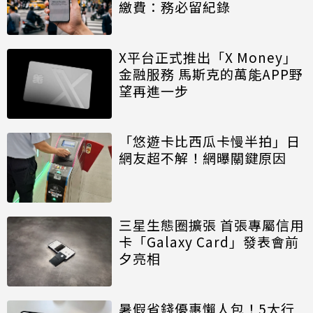
繳費：務必留紀錄
X平台正式推出「X Money」
金融服務 馬斯克的萬能APP野
望再進一步
「悠遊卡比西瓜卡慢半拍」日
網友超不解！網曝關鍵原因
三星生態圈擴張 首張專屬信用
卡「Galaxy Card」發表會前
夕亮相
暑假省錢優惠懶人包！5大行