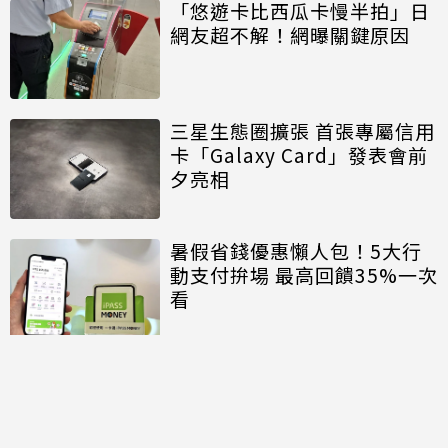
「悠遊卡比西瓜卡慢半拍」日
網友超不解！網曝關鍵原因
三星生態圈擴張 首張專屬信用
卡「Galaxy Card」發表會前
夕亮相
暑假省錢優惠懶人包！5大行
動支付拚場 最高回饋35%一次
看
討論區