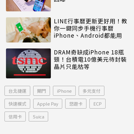
LINE行事曆更新更好用！教
你一鍵同步手機行事曆
iPhone、Android都能用
DRAM奇缺成iPhone 18瓶
頸！台積電10億美元待封裝
晶片只能枯等
台北捷運
閘門
iPhone
多元支付
快速模式
Apple Pay
悠遊卡
ECP
信用卡
Suica