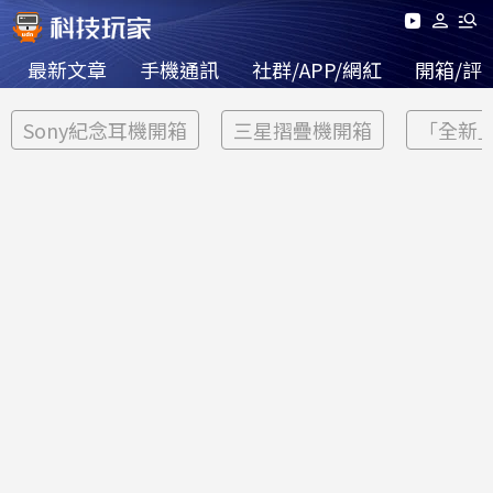
最新文章
手機通訊
社群/APP/網紅
開箱/評
Sony紀念耳機開箱
三星摺疊機開箱
「全新