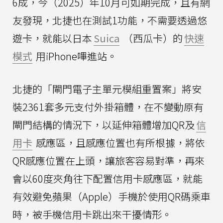
6成，今（2025）年10月可如期完成，且有網
友發現，北捷也在測試1功能，不需要透過悠
遊卡，就能以日本
Suica
（西瓜卡）的
快速
模式
用iPhone嗶進站。
北捷的「閘門電子主單元模組重置案」將安
裝2361套多元支付外掛箱體，在不變動原有
閘門結構的情況下，以延伸箱體增加QR及
信
用卡
感應區，且感應位置也有所根據，將依
QR感應位置在上頭，讓旅客容易對準，再來
會以60度夾角往下配置信用卡感應區，就能
有效避免蘋果（Apple）手機於使用QR碼乘車
時，被手機信用卡跳出來干擾情形。