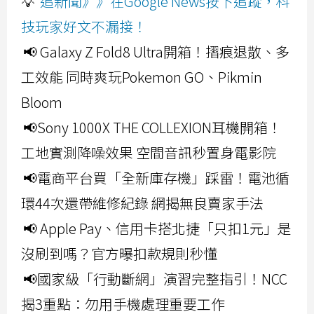
💡
追新聞》》在Google News按下追蹤，科
技玩家好文不漏接！
📢 Galaxy Z Fold8 Ultra開箱！摺痕退散、多
工效能 同時爽玩Pokemon GO、Pikmin
Bloom
📢Sony 1000X THE COLLEXION耳機開箱！
工地實測降噪效果 空間音訊秒置身電影院
📢電商平台買「全新庫存機」踩雷！電池循
環44次還帶維修紀錄 網揭無良賣家手法
📢 Apple Pay、信用卡搭北捷「只扣1元」是
沒刷到嗎？官方曝扣款規則秒懂
📢國家級「行動斷網」演習完整指引！NCC
揭3重點：勿用手機處理重要工作