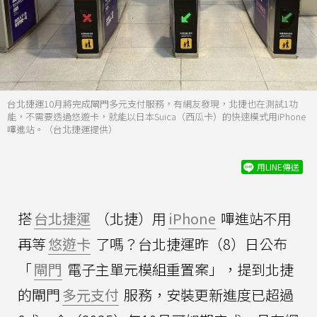
台北捷運10月將完成閘門多元支付服務，有網友發現，北捷也在測試1功
能，不需要透過悠遊卡，就能以日本Suica（西瓜卡）的快速模式用iPhone
嗶進站。（台北捷運提供）
用LINE傳送
搭
台北捷運
（北捷）用
iPhone
嗶進站不用
再等
悠遊卡
了嗎？台北捷運昨（8）日公布
「
閘門
電子主單元模組重置案」，提到北捷
的閘門
多元支付
服務，安裝更新進度已超過