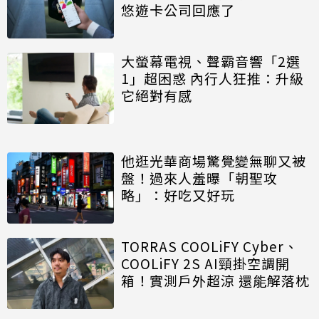
悠遊卡公司回應了
大螢幕電視、聲霸音響「2選
1」超困惑 內行人狂推：升級
它絕對有感
他逛光華商場驚覺變無聊又被
盤！過來人羞曝「朝聖攻
略」：好吃又好玩
TORRAS COOLiFY Cyber、
COOLiFY 2S AI頸掛空調開
箱！實測戶外超涼 還能解落枕