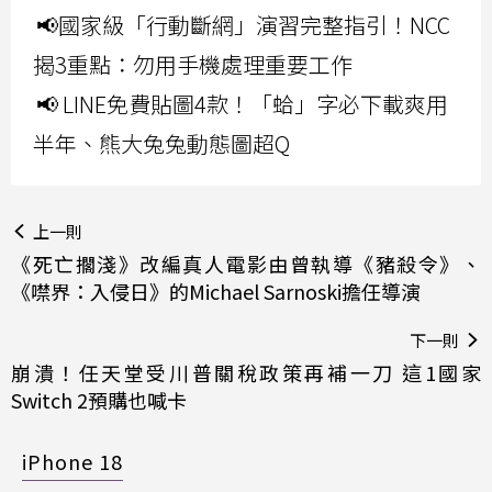
📢國家級「行動斷網」演習完整指引！NCC
揭3重點：勿用手機處理重要工作
📢 LINE免費貼圖4款！「蛤」字必下載爽用
半年、熊大兔兔動態圖超Q
上一則
《死亡擱淺》改編真人電影由曾執導《豬殺令》、
《噤界：入侵日》的Michael Sarnoski擔任導演
下一則
崩潰！任天堂受川普關稅政策再補一刀 這1國家
Switch 2預購也喊卡
iPhone 18