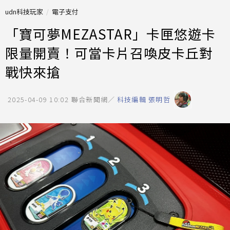
udn科技玩家
電子支付
「寶可夢MEZASTAR」卡匣悠遊卡
限量開賣！可當卡片召喚皮卡丘對
戰快來搶
2025-04-09 10:02
聯合新聞網／
科技編輯 張明哲