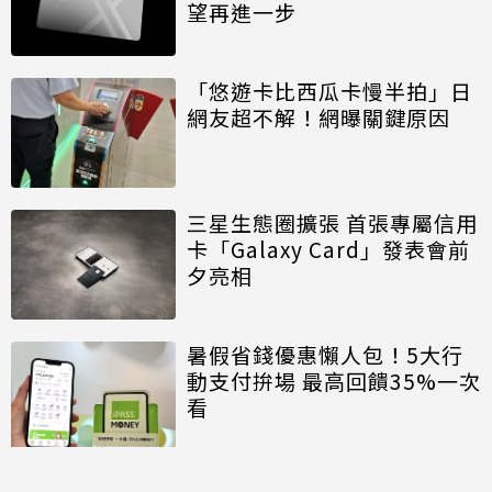
望再進一步
「悠遊卡比西瓜卡慢半拍」日
網友超不解！網曝關鍵原因
三星生態圈擴張 首張專屬信用
卡「Galaxy Card」發表會前
夕亮相
暑假省錢優惠懶人包！5大行
動支付拚場 最高回饋35%一次
看