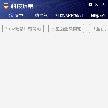
最新文章
手機通訊
社群/APP/網紅
開箱/評
Sony紀念耳機開箱
三星摺疊機開箱
「全新