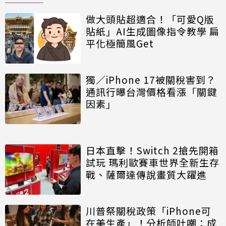
做大頭貼超適合！「可愛Q版
貼紙」AI生成圖像指令教學 扁
平化極簡風Get
獨／iPhone 17被關稅害到？
通訊行曝台灣價格看漲「關鍵
因素」
日本直擊！Switch 2搶先開箱
試玩 瑪利歐賽車世界全新生存
戰、薩爾達傳說畫質大躍進
川普祭關稅政策「iPhone可
在美生產」！分析師吐嘲：成