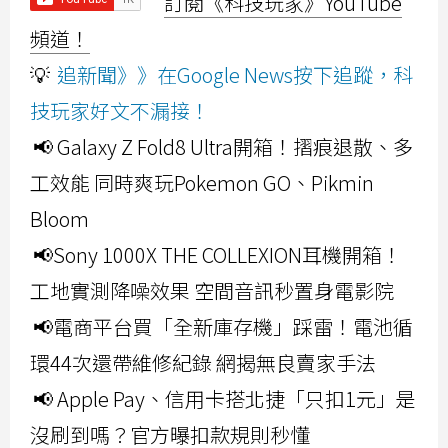
訂閱《科技玩家》YouTube
頻道！
💡
追新聞》》在Google News按下追蹤，科
技玩家好文不漏接！
📢 Galaxy Z Fold8 Ultra開箱！摺痕退散、多
工效能 同時爽玩Pokemon GO、Pikmin
Bloom
📢Sony 1000X THE COLLEXION耳機開箱！
工地實測降噪效果 空間音訊秒置身電影院
📢電商平台買「全新庫存機」踩雷！電池循
環44次還帶維修紀錄 網揭無良賣家手法
📢 Apple Pay、信用卡搭北捷「只扣1元」是
沒刷到嗎？官方曝扣款規則秒懂