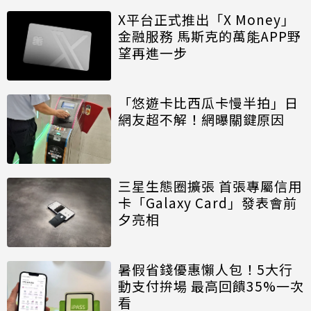
X平台正式推出「X Money」
金融服務 馬斯克的萬能APP野
望再進一步
「悠遊卡比西瓜卡慢半拍」日
網友超不解！網曝關鍵原因
三星生態圈擴張 首張專屬信用
卡「Galaxy Card」發表會前
夕亮相
暑假省錢優惠懶人包！5大行
動支付拚場 最高回饋35%一次
看