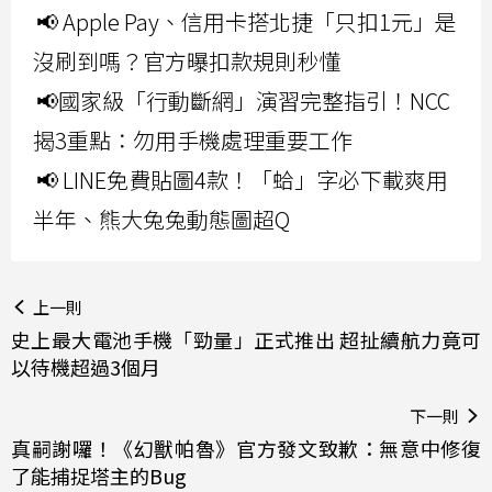
📢 Apple Pay、信用卡搭北捷「只扣1元」是
沒刷到嗎？官方曝扣款規則秒懂
📢國家級「行動斷網」演習完整指引！NCC
揭3重點：勿用手機處理重要工作
📢 LINE免費貼圖4款！「蛤」字必下載爽用
半年、熊大兔兔動態圖超Q
上一則
史上最大電池手機「勁量」正式推出 超扯續航力竟可
以待機超過3個月
下一則
真嗣謝囉！《幻獸帕魯》官方發文致歉：無意中修復
了能捕捉塔主的Bug