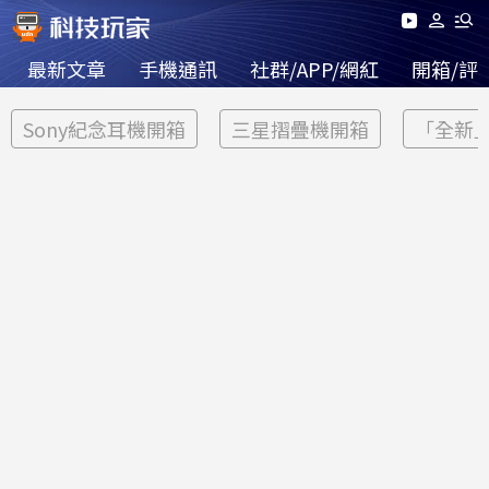
最新文章
手機通訊
社群/APP/網紅
開箱/評
Sony紀念耳機開箱
三星摺疊機開箱
「全新