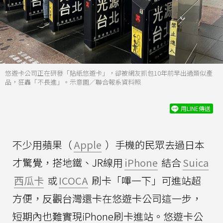
悠遊卡公司正在研發「貼紙悠遊卡」，卻被網友抓包10年前早出過類似產
品，狂轟「不長進」。示意圖／聯合報系資料照
用LINE傳送
不少用蘋果（
Apple
）手機的民眾去過日本
才驚覺，搭地鐵、JR線用
iPhone
結合
Suica
西瓜卡
或
ICOCA
刷卡「嗶一下」可進站超
方便，反觀台灣還卡在悠遊卡公司這一步，
短期內也難實現iPhone刷卡進站。悠遊卡公