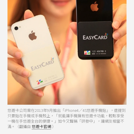
悠遊卡公司曾在2013年9月推出「iPhone4／4S悠遊手機貼」，還提到
只要貼在手機或手機殼上，「就能讓手機擁有悠遊卡功能，輕鬆享受
一機在手悠遊全台的便捷。」如今又聲稱「研發中」，讓網友相當不
滿。（翻攝自
悠遊卡官網
）