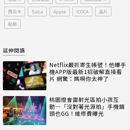
西瓜卡
Suica
Apple
ICOCA
晶片
貼紙
延伸閱讀
Netflix嚴抓寄生帳號！他曝手
機APP版最新1招破解直接看
片 網驚：媽啊你太神了
桃園燈會雷射光區拍小孩互
動…「沒對著光源拍」手機鏡
頭也GG！維修費曝光