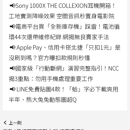
📢Sony 1000X THE COLLEXION耳機開箱！
工地實測降噪效果 空間音訊秒置身電影院
📢電商平台買「全新庫存機」踩雷！電池循
環44次還帶維修紀錄 網揭無良賣家手法
📢 Apple Pay、信用卡搭北捷「只扣1元」是
沒刷到嗎？官方曝扣款規則秒懂
📢國家級「行動斷網」演習完整指引！NCC
揭3重點：勿用手機處理重要工作
📢 LINE免費貼圖4款！「蛤」字必下載爽用
半年、熊大兔兔動態圖超Q
上一則