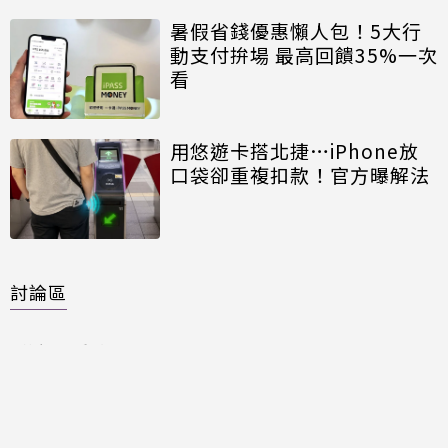
暑假省錢優惠懶人包！5大行
動支付拚場 最高回饋35%一次
看
用悠遊卡搭北捷…iPhone放
口袋卻重複扣款！官方曝解法
討論區
共有
0
則留言