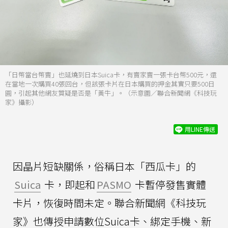
「日幣當台幣賣」也延燒到日本Suica卡，有賣家賣一張卡台幣500元，還
在當地一次購買40張回台，但該張卡片在日本購買的押金其實只要500日
圓，引起其他網友質疑是否是「黃牛」。（示意圖／聯合新聞網《科技玩
家》攝影）
用LINE傳送
因晶片短缺關係，俗稱日本「西瓜卡」的
Suica
卡，即起和
PASMO
卡暫停發售實體
卡片，恢復時間未定。聯合新聞網《科技玩
家》也傳授申請數位Suica卡、綁定手機、新