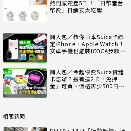
熱門家電差5千！「日幣當台
幣賣」日網友太吃驚
懶人包／教你日本Suica卡綁
定iPhone、Apple Watch！
安卓手機也能裝ICOCA步驟教
學
懶人包／今起停賣Suica實體
卡怎辦？還有這2卡「免押
金」可買、價格再少500日
圓！規則一次看
相關新聞
8月10、13日「行動斷網」演