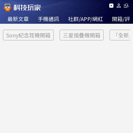
最新文章
手機通訊
社群/APP/網紅
開箱/評
Sony紀念耳機開箱
三星摺疊機開箱
「全新