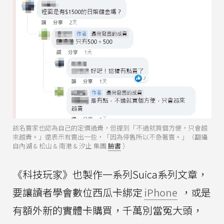
該名賣家也認為自己的定價過貴，但提到「不過就買個方便，只會越
來越貴。」還表示有賣出一些，「因為停售所以不急著賣。」（翻攝
自內湖 & 松山 & 南港 & 汐止 集團
臉書
）
《科技玩家》也製作一系列Suica系列文章，
要讓讀者學會數位西瓜卡綁定
iPhone
，或是
有額外新的實體卡購買，千萬別當冤大頭，