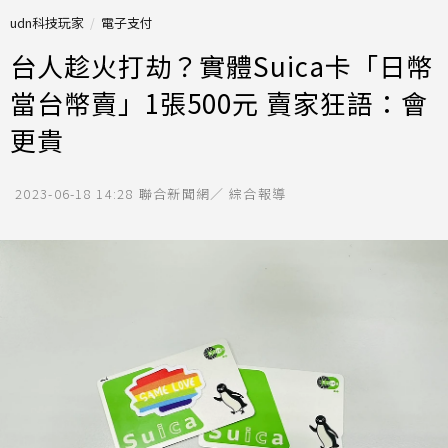
udn科技玩家
電子支付
台人趁火打劫？實體Suica卡「日幣
當台幣賣」1張500元 賣家狂語：會
更貴
2023-06-18 14:28
聯合新聞網／ 綜合報導