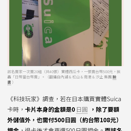
該名賣家一次賣20組（共40張）實體西瓜卡，一張賣台幣500元，挨
轟「日幣當台幣賣」。（翻攝自內湖 & 松山 & 南港 & 汐止 集團
臉
書
）
《科技玩家》調查，若在日本購買實體Suica
卡時，
卡片本身的金額是0
日圓
，除了要額
外儲值外，也需付500日圓（約台幣108元）
押金
，退卡後才會再還500日圓押金。
而該名