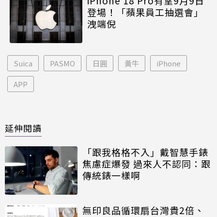
iPhone 18 Pro有望9月9日
登場！「蘋果員工抽選會」
洩端倪
Suica
PASMO
日圓
黃牛
iPhone
APP
延伸閱讀
「跟我格格不入」戴智慧手錶
焦慮症爆發 過來人不認同：跟
傳統錶一樣啊
無印良品循環扇台灣貴2倍、