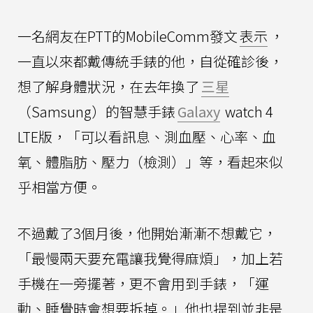
一名網友在PTT的MobileComm發文
表示
，
一直以來都戴傳統手錶的他，自從確診後，
想了解身體狀況，在去年換了
三星
（Samsung）的智慧手錶
Galaxy
watch 4
LTE版，「可以看訊息、測血壓、心率、血
氧、體脂肪、壓力（檢測）」等，看起來似
乎相當方便。
不過戴了3個月後，他開始漸漸不想戴它，
「最慢兩天要充電讓我覺得麻煩」，加上若
手機在一旁擺著，更不會用到手錶，「運
動、睡覺時會想要拆掉。」他也提到並非是