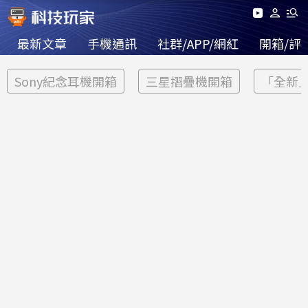
最新文章
手機通訊
社群/APP/網紅
開箱/評
Sony紀念耳機開箱
三星摺疊機開箱
「全新