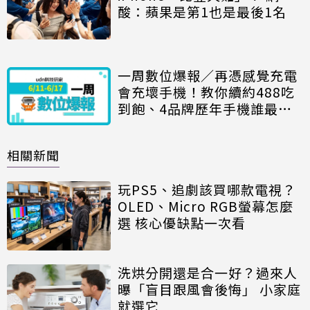
酸：蘋果是第1也是最後1名
一周數位爆報／再憑感覺充電
會充壞手機！教你續約488吃
到飽、4品牌歷年手機誰最
貴？無印良品「日幣當台幣
賣」
相關新聞
玩PS5、追劇該買哪款電視？
OLED、Micro RGB螢幕怎麼
選 核心優缺點一次看
洗烘分開還是合一好？過來人
曝「盲目跟風會後悔」 小家庭
就選它