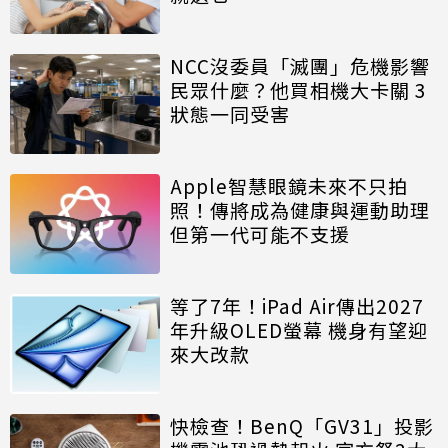
NCC沒委員「滅團」危機影響
民眾什麼？他買相機大卡關 3
狀態一同受害
Apple智慧眼鏡未來不只拍
照！傳將成為健康與運動助理
但第一代可能不支援
等了7年！iPad Air傳出2027
年升級OLED螢幕 機身有望迎
來大改款
快檢查！BenQ「GV31」投影