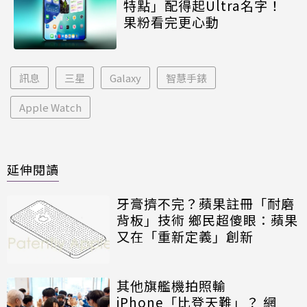
特點」配得起Ultra名字！
果粉看完更心動
訊息
三星
Galaxy
智慧手錶
Apple Watch
延伸閱讀
牙膏擠不完？蘋果註冊「耐磨
背板」技術 鄉民超傻眼：蘋果
又在「重新定義」創新
其他旗艦機拍照輸
iPhone「比登天難」？ 網