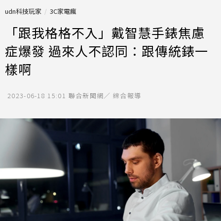
udn科技玩家
3C家電瘋
「跟我格格不入」戴智慧手錶焦慮
症爆發 過來人不認同：跟傳統錶一
樣啊
2023-06-18 15:01
聯合新聞網／ 綜合報導