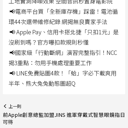
工地實測降噪效果 空間音訊秒置身電影院
📢電商平台買「全新庫存機」踩雷！電池循
環44次還帶維修紀錄 網揭無良賣家手法
📢 Apple Pay、信用卡搭北捷「只扣1元」是
沒刷到嗎？官方曝扣款規則秒懂
📢國家級「行動斷網」演習完整指引！NCC
揭3重點：勿用手機處理重要工作
📢 LINE免費貼圖4款！「蛤」字必下載爽用
半年、熊大兔兔動態圖超Q
上一則
前Apple創意總監加盟JINS 進軍穿戴式智慧眼鏡指日
可待