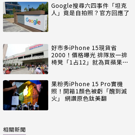
Google搜尋六四事件「坦克
人」竟是自拍照？官方回應了
好市多iPhone 15現貨省
2000！價格曝光 排隊放一排
椅凳「1占12」就為買蘋果手
機
果粉秀iPhone 15 Pro實機
照！開箱1顏色被虧「醜到滅
火」 網讚原色鈦美翻
相關新聞