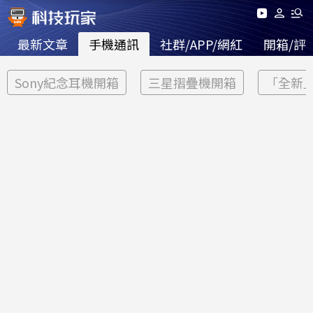
最新文章
手機通訊
社群/APP/網紅
開箱/評
Sony紀念耳機開箱
三星摺疊機開箱
「全新