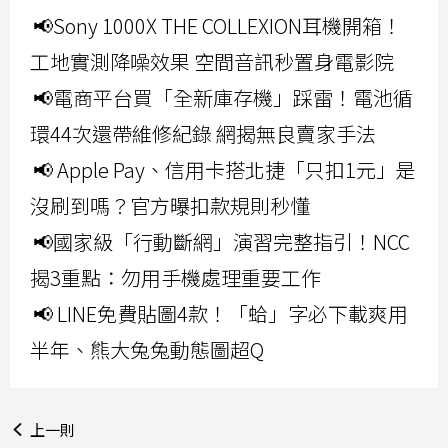
📢Sony 1000X THE COLLEXION耳機開箱！
工地實測降噪效果 空間音訊秒置身電影院
📢電商平台買「全新庫存機」踩雷！電池循
環44次還帶維修紀錄 網揭無良賣家手法
📢 Apple Pay、信用卡搭北捷「只扣1元」是
沒刷到嗎？官方曝扣款規則秒懂
📢國家級「行動斷網」演習完整指引！NCC
揭3重點：勿用手機處理重要工作
📢 LINE免費貼圖4款！「蛤」字必下載爽用
半年、熊大兔兔動態圖超Q
上一則