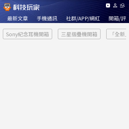
最新文章
手機通訊
社群/APP/網紅
開箱/評
Sony紀念耳機開箱
三星摺疊機開箱
「全新