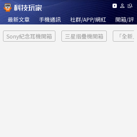
最新文章
手機通訊
社群/APP/網紅
開箱/評
Sony紀念耳機開箱
三星摺疊機開箱
「全新