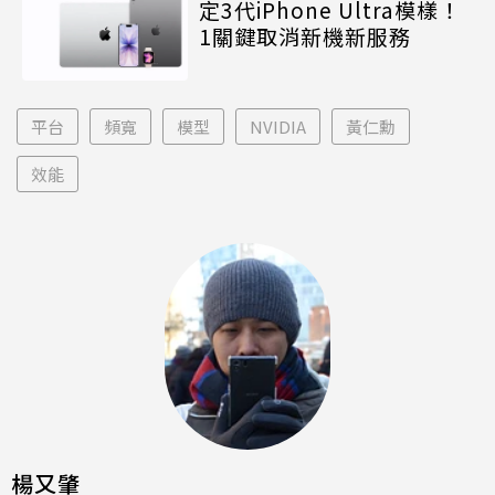
定3代iPhone Ultra模樣！
1關鍵取消新機新服務
平台
頻寬
模型
NVIDIA
黃仁勳
效能
楊又肇