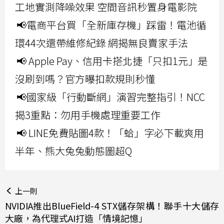
工地實測降噪效果 空間音訊秒置身電影院
📢電商平台買「全新庫存機」踩雷！電池循
環44次還帶維修紀錄 網揭無良賣家手法
📢 Apple Pay、信用卡搭北捷「只扣1元」是
沒刷到嗎？官方曝扣款規則秒懂
📢國家級「行動斷網」演習完整指引！NCC
揭3重點：勿用手機處理重要工作
📢 LINE免費貼圖4款！「蛤」字必下載爽用
半年、熊大兔兔動態圖超Q
上一則
NVIDIA推出BlueField-4 STX儲存架構！聯手十大儲存
大廠，為代理式AI打造「情境記憶」