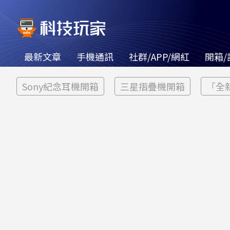
最新文章
手機通訊
社群/APP/網紅
開箱/
Sony紀念耳機開箱
三星摺疊機開箱
「全