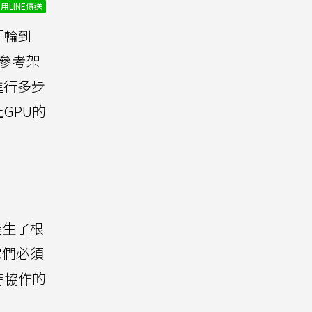
用LINE傳送
「輪到
化參考架
要進行多步
GPU的
產生了根
它們必須
時協作的