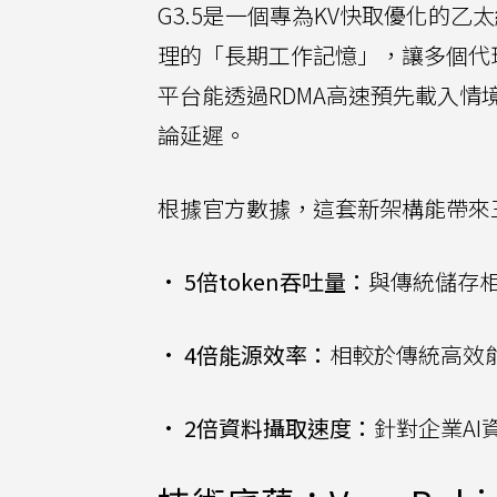
G3.5是一個專為KV快取優化的乙
理的「長期工作記憶」，讓多個代理
平台能透過RDMA高速預先載入情境，避
論延遲。
根據官方數據，這套新架構能帶來
•
5倍token吞吐量：
與傳統儲存相
•
4倍能源效率：
相較於傳統高效能
•
2倍資料攝取速度：
針對企業AI