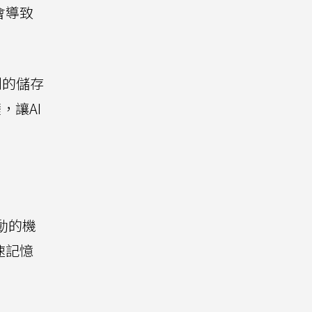
會導致
別的儲存
，讓AI
驅動的機
速記憶