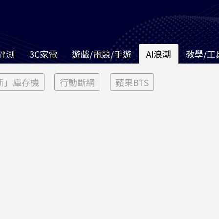
評測
3C家電
遊戲/電競/手遊
AI浪潮
教學/工
新」庫存機
行動斷網
蘋果BTS