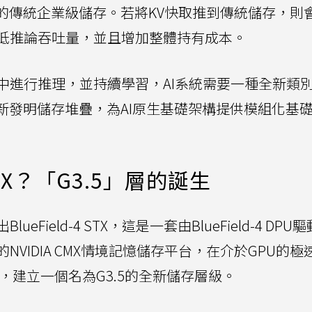
度慢的傳統企業級儲存。若將KV快取推到傳統儲存，則
拉低推論吞吐量，並且增加整體持有成本。
下文中進行推理，並持續學習，AI系統需要一種全新類
則重新發明儲存堆疊，為AI原生基礎架構提供模組化基礎
 STX？「G3.5」層的誕生
eField-4 STX，這是一套由BlueField-4 DPU
VIDIA CMX情境記憶儲存平台，在介於GPU的極
)之間，建立一個名為G3.5的全新儲存層級。