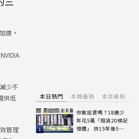
 的三
台加速，
VIDIA
，減少不
本日熱門
本周最熱
本月最熱
提供低
你敢投資嗎？18歲少
年花5萬「囤貨20條記
憶體」 拚15年後5倍
有效管理
賣出