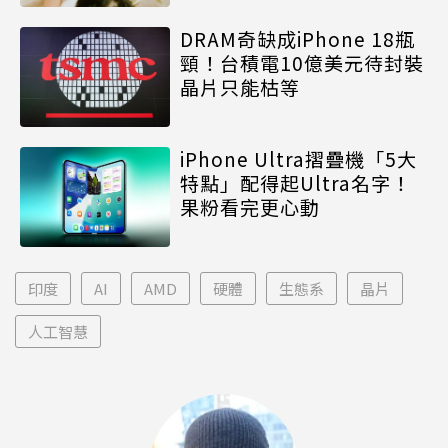
DRAM奇缺成iPhone 18瓶
頸！台積電10億美元待封裝
晶片只能枯等
iPhone Ultra摺疊機「5大
特點」配得起Ultra名字！
果粉看完更心動
印度
AI
AMD
硬體
生態系
晶片
人工智慧