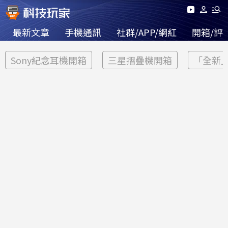
最新文章
手機通訊
社群/APP/網紅
開箱/評
Sony紀念耳機開箱
三星摺疊機開箱
「全新