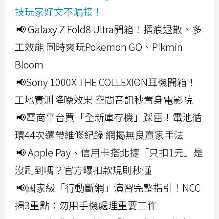
技玩家好文不漏接！
📢 Galaxy Z Fold8 Ultra開箱！摺痕退散、多
工效能 同時爽玩Pokemon GO、Pikmin
Bloom
📢Sony 1000X THE COLLEXION耳機開箱！
工地實測降噪效果 空間音訊秒置身電影院
📢電商平台買「全新庫存機」踩雷！電池循
環44次還帶維修紀錄 網揭無良賣家手法
📢 Apple Pay、信用卡搭北捷「只扣1元」是
沒刷到嗎？官方曝扣款規則秒懂
📢國家級「行動斷網」演習完整指引！NCC
揭3重點：勿用手機處理重要工作