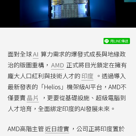
用LINE傳送
面對全球
AI
算力需求的爆發式成長與地緣政
治的版圖重構，
AMD
正式將目光鎖定在擁有
龐大人口紅利與技術人才的
印度
。透過導入
最新發表的「Helios」機架級AI平台，AMD不
僅要賣
晶片
，更要從基礎設施、超級電腦到
人才培育，全面綁定印度的AI發展未來。
AMD高階主管
近日證實
，公司正將印度置於