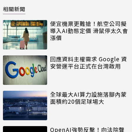
相關新聞
便宜機票更難搶！航空公司擬
導入AI動態定價 滑鼠停太久會
漲價
回應資料主權需求 Google 資
安營運平台正式在台灣啟用
全球最大AI算力設施落腳內蒙
面積約20個足球場大
OpenAI強勢反擊！向法院聲