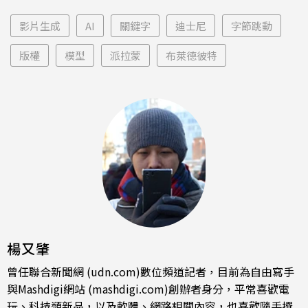
影片生成
AI
關鍵字
迪士尼
字節跳動
版權
模型
派拉蒙
布萊德彼特
楊又肇
曾任聯合新聞網 (udn.com)數位頻道記者，目前為自由寫手
與Mashdigi網站 (mashdigi.com)創辦者身分，平常喜歡電
玩、科技類新品，以及軟體、網路相關內容，也喜歡隨手撰