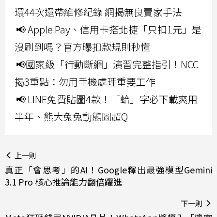
環44次還帶維修紀錄 網揭無良賣家手法
📢 Apple Pay、信用卡搭北捷「只扣1元」是
沒刷到嗎？官方曝扣款規則秒懂
📢國家級「行動斷網」演習完整指引！NCC
揭3重點：勿用手機處理重要工作
📢 LINE免費貼圖4款！「蛤」字必下載爽用
半年、熊大兔兔動態圖超Q
上一則
真正「會思考」的AI！Google釋出最強模型Gemini
3.1 Pro 核心推論能力翻倍躍進
下一則