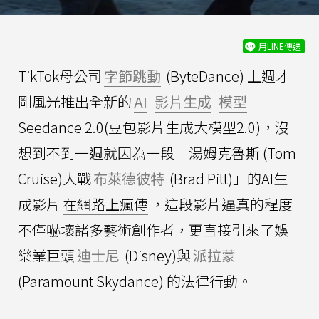
用LINE傳送
TikTok母公司
字節跳動
(ByteDance) 上週才
剛風光推出全新的
AI
影片生成
模型
Seedance 2.0(豆包影片生成大模型2.0)，沒
想到不到一週就因為一段「湯姆克魯斯 (Tom
Cruise)大戰
布萊德彼特
(Brad Pitt)」的AI生
成影片
在網路上瘋傳
，這段影片逼真的程度
不僅嚇壞諸多藝術創作者，更直接引來了娛
樂業巨頭
迪士尼
(Disney)與
派拉蒙
(Paramount Skydance) 的法律行動。