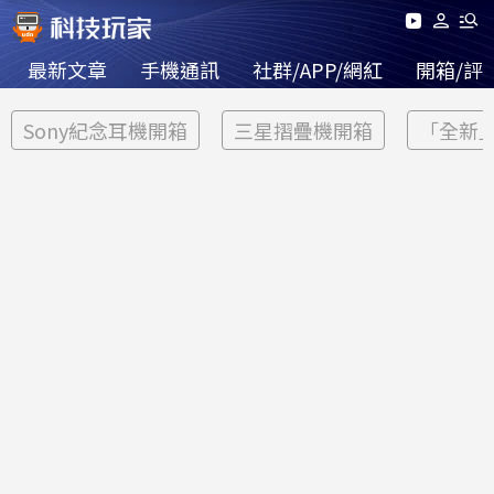
最新文章
手機通訊
社群/APP/網紅
開箱/評
Sony紀念耳機開箱
三星摺疊機開箱
「全新