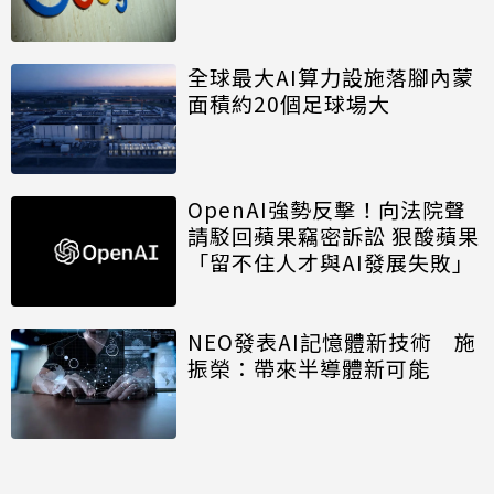
全球最大AI算力設施落腳內蒙
面積約20個足球場大
OpenAI強勢反擊！向法院聲
請駁回蘋果竊密訴訟 狠酸蘋果
「留不住人才與AI發展失敗」
NEO發表AI記憶體新技術 施
振榮：帶來半導體新可能
開口免打字 Big Tech押注語