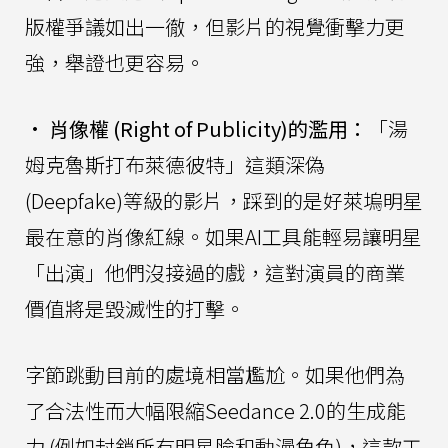
版權爭議如出一徹，但影片的視覺衝擊力更
強，舉證也更容易。
•
肖像權 (Right of Publicity)的濫用：
「湯
姆克魯斯打布萊德彼特」這類深偽
(Deepfake)等級的影片，踩到的是好萊塢明星
最在意的肖像紅線。如果AI工具能輕易讓明星
「出演」他們沒接過的戲，這對演員的商業
價值將是毀滅性的打擊。
字節跳動目前的處境相當尷尬。如果他們為
了合法性而大幅限縮Seedance 2.0的生成能
力 (例如封鎖所有明星臉和動漫角色)，這款工