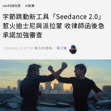
udn科技玩家
AI浪潮
字節跳動新工具「Seedance 2.0」
惹火迪士尼與派拉蒙 收律師函後急
承諾加強審查
2026-02-21 07:18
聯合新聞網／
楊又肇