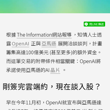
用LINE傳送
根據
The Information網站報導
，知情人士透
露
OpenAI
正與
亞馬遜
展開洽談談判，計畫
籌集高達100億美元 (甚至更多)的額外資金。
而這筆交易的附帶條件相當關鍵：OpenAI將
承諾使用亞馬遜的AI
晶片
。
剛簽完雲端約，現在談入股？
早在今年11月初，OpenAI就宣布與亞馬遜達