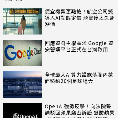
便宜機票更難搶！航空公司擬
導入AI動態定價 滑鼠停太久會
漲價
回應資料主權需求 Google 資
安營運平台正式在台灣啟用
全球最大AI算力設施落腳內蒙
面積約20個足球場大
OpenAI強勢反擊！向法院聲
請駁回蘋果竊密訴訟 狠酸蘋果