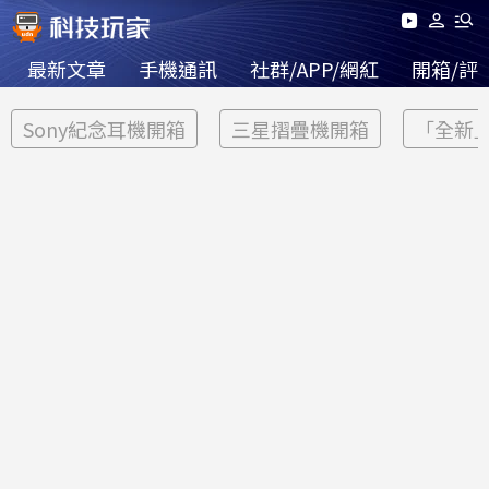
最新文章
手機通訊
社群/APP/網紅
開箱/評
Sony紀念耳機開箱
三星摺疊機開箱
「全新