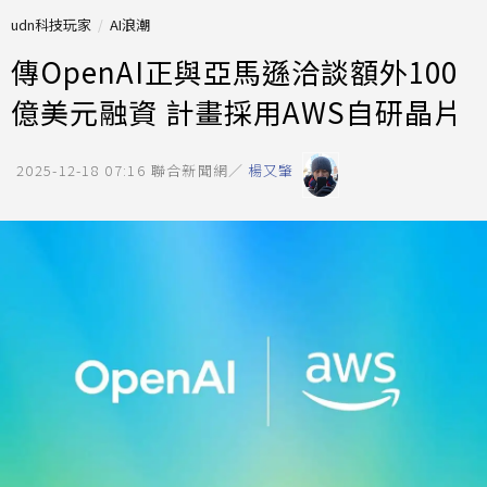
udn科技玩家
AI浪潮
傳OpenAI正與亞馬遜洽談額外100
億美元融資 計畫採用AWS自研晶片
2025-12-18 07:16
聯合新聞網／
楊又肇