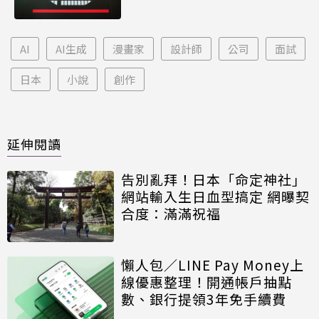
AI
AI生成
漫畫家
設計師
公司
面試
日本
小說
創作
延伸閱讀
告別亂拜！日本「命定神社」
網站輸入生日血型搞定 網曝契
合度：滿滿祝福
懶人包／LINE Pay Money上
線優惠整理！開通帳戶抽點
數、銀行提領3年免手續費