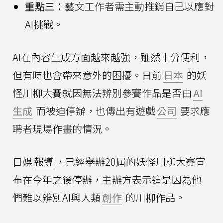
重點三：
藝文工作者需主動推銷自己以應對
AI挑戰。
AI在內容生成方面越來越強，雖然十分便利，
但有時也會帶來意外的困擾。日前
日本
的妖
怪川柳大賽就因無法辨別參賽作品是否由
AI
生成
而被迫停辦，也傳出有遊戲
公司
要求應
聘者現場作畫的情況。
日媒
報導
，已經舉辦20屆的妖怪川柳大賽宣
布在今年之後停辦，主辦方表示這是因為他
們難以辨別AI與人類
創作
的川柳作品。