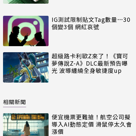
IG測試限制貼文Tag數量…30
個變3個 網紅哀號
超級路卡利歐Z來了！《寶可
夢傳說Z-A》DLC最新預告曝
光 波導纏繞全身敏捷度up
相關新聞
便宜機票更難搶！航空公司擬
導入AI動態定價 滑鼠停太久會
漲價