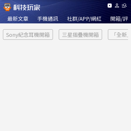
最新文章
手機通訊
社群/APP/網紅
開箱/評
Sony紀念耳機開箱
三星摺疊機開箱
「全新