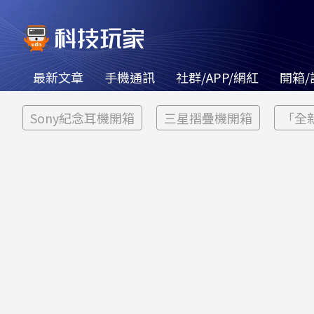
最新文章
手機通訊
社群/APP/網紅
開箱/
Sony紀念耳機開箱
三星摺疊機開箱
「全