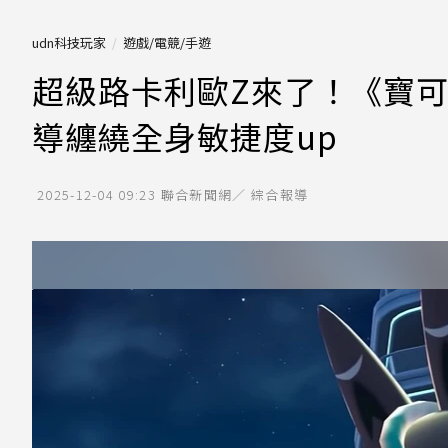
udn科技玩家
遊戲/電競/手遊
超級路卡利歐Z來了！《寶可夢
導纏繞全身敏捷度up
2025-12-04 09:23
聯合新聞網／ 綜合報導