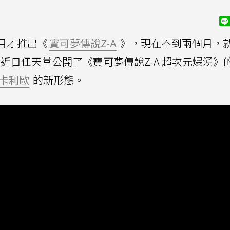
10月才推出《
寶可夢傳說Z-A
》，現在不到兩個月，
近日任天堂公開了《寶可夢傳說Z-A 超次元爆湧》
卡利歐
的新形態。