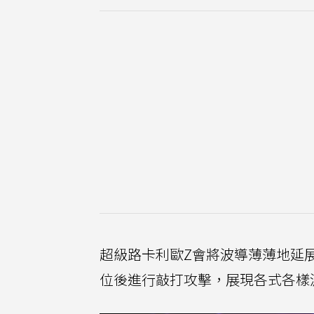
超級路卡利歐Z會將波導薄薄地延
位後進行敲打攻擊，展現各式各樣