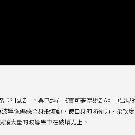
卡利歐Z」。與已經在《寶可夢傳說Z-A》中出現
讓波導像纏繞全身般流動，使自身的防衛力、柔軟度
調讓大量的波導集中在破壞力上。