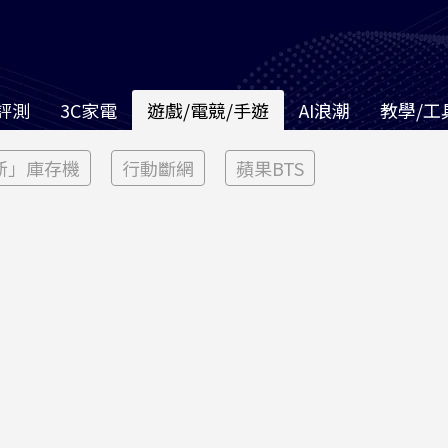
評測
3C家電
遊戲/電競/手遊
AI浪潮
教學/工
新」庫存機
行動斷網
蘋果BTS