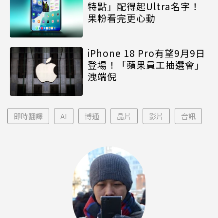
特點」配得起Ultra名字！
果粉看完更心動
iPhone 18 Pro有望9月9日
登場！「蘋果員工抽選會」
洩端倪
即時翻譯
AI
博通
晶片
影片
音訊