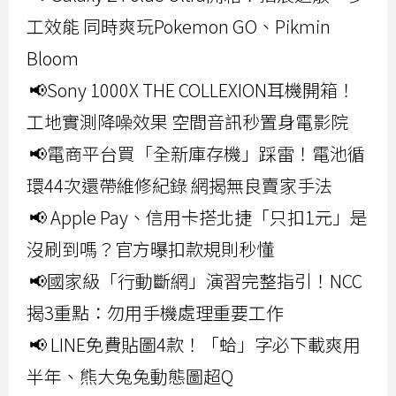
工效能 同時爽玩Pokemon GO、Pikmin
Bloom
📢Sony 1000X THE COLLEXION耳機開箱！
工地實測降噪效果 空間音訊秒置身電影院
📢電商平台買「全新庫存機」踩雷！電池循
環44次還帶維修紀錄 網揭無良賣家手法
📢 Apple Pay、信用卡搭北捷「只扣1元」是
沒刷到嗎？官方曝扣款規則秒懂
📢國家級「行動斷網」演習完整指引！NCC
揭3重點：勿用手機處理重要工作
📢 LINE免費貼圖4款！「蛤」字必下載爽用
半年、熊大兔兔動態圖超Q