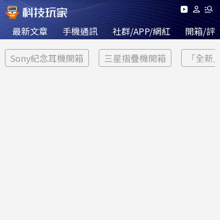
最新文章
手機通訊
社群/APP/網紅
開箱/評
Sony紀念耳機開箱
三星摺疊機開箱
「全新