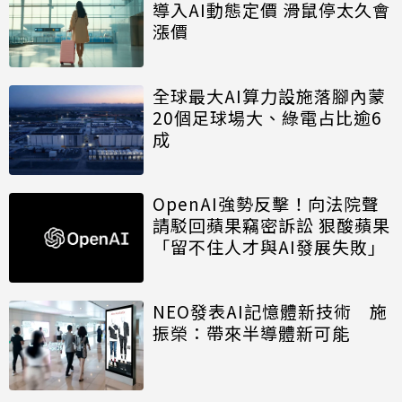
導入AI動態定價 滑鼠停太久會
漲價
全球最大AI算力設施落腳內蒙
20個足球場大、綠電占比逾6
成
OpenAI強勢反擊！向法院聲
請駁回蘋果竊密訴訟 狠酸蘋果
「留不住人才與AI發展失敗」
NEO發表AI記憶體新技術 施
振榮：帶來半導體新可能