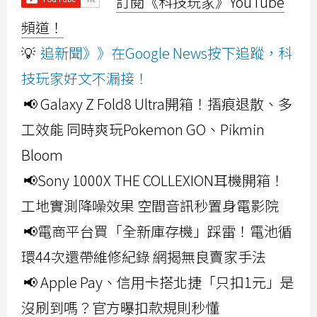
訂閱《科技玩家》YouTube
頻道！
💡
追新聞》》在Google News按下追蹤，科
技玩家好文不漏接！
📢 Galaxy Z Fold8 Ultra開箱！摺痕退散、多
工效能 同時爽玩Pokemon GO、Pikmin
Bloom
📢Sony 1000X THE COLLEXION耳機開箱！
工地實測降噪效果 空間音訊秒置身電影院
📢電商平台買「全新庫存機」踩雷！電池循
環44次還帶維修紀錄 網揭無良賣家手法
📢 Apple Pay、信用卡搭北捷「只扣1元」是
沒刷到嗎？官方曝扣款規則秒懂