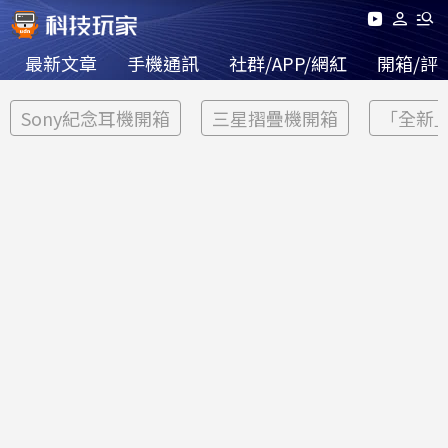
最新文章
手機通訊
社群/APP/網紅
開箱/評
Sony紀念耳機開箱
三星摺疊機開箱
「全新