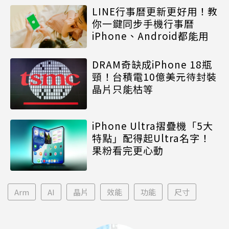
LINE行事曆更新更好用！教
你一鍵同步手機行事曆
iPhone、Android都能用
DRAM奇缺成iPhone 18瓶
頸！台積電10億美元待封裝
晶片只能枯等
iPhone Ultra摺疊機「5大
特點」配得起Ultra名字！
果粉看完更心動
Arm
AI
晶片
效能
功能
尺寸