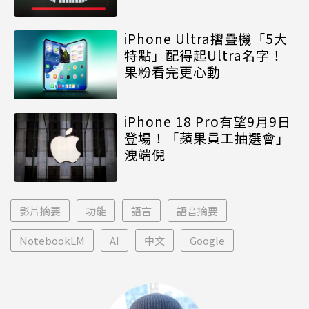
iPhone Ultra摺疊機「5大
特點」配得起Ultra名字！
果粉看完更心動
iPhone 18 Pro有望9月9日
登場！「蘋果員工抽選會」
洩端倪
影片摘要
功能
語言
語音摘要
NotebookLM
AI
中文
Google