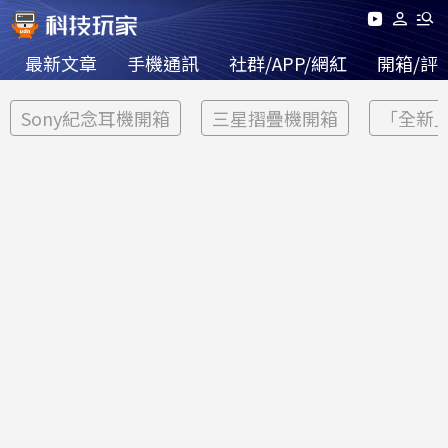
最新文章
手機通訊
社群/APP/網紅
開箱/評
Sony紀念耳機開箱
三星摺疊機開箱
「全新