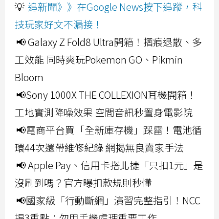
💡
追新聞》》在Google News按下追蹤，科
技玩家好文不漏接！
📢 Galaxy Z Fold8 Ultra開箱！摺痕退散、多
工效能 同時爽玩Pokemon GO、Pikmin
Bloom
📢Sony 1000X THE COLLEXION耳機開箱！
工地實測降噪效果 空間音訊秒置身電影院
📢電商平台買「全新庫存機」踩雷！電池循
環44次還帶維修紀錄 網揭無良賣家手法
📢 Apple Pay、信用卡搭北捷「只扣1元」是
沒刷到嗎？官方曝扣款規則秒懂
📢國家級「行動斷網」演習完整指引！NCC
揭3重點：勿用手機處理重要工作