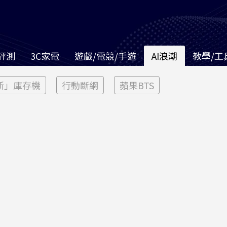
評測
3C家電
遊戲/電競/手遊
AI浪潮
教學/工
新」庫存機
行動斷網
蘋果BTS