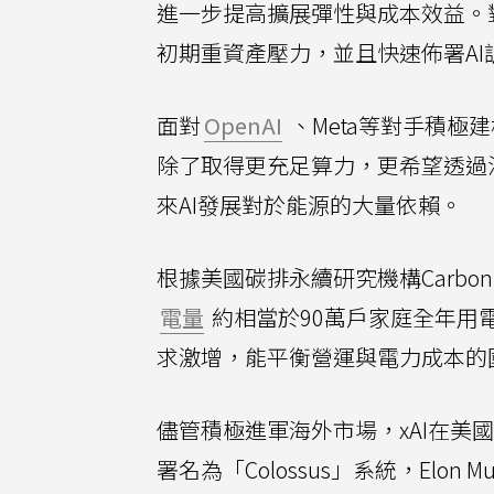
進一步提高擴展彈性與成本效益。
初期重資產壓力，並且快速佈署AI
面對
OpenAI
、Meta等對手積極
除了取得更充足算力，更希望透過
來AI發展對於能源的大量依賴。
根據美國碳排永續研究機構Carbon 
電量
約相當於90萬戶家庭全年用電量
求激增，能平衡營運與電力成本的
儘管積極進軍海外市場，xAI在
署名為「Colossus」系統，Elo