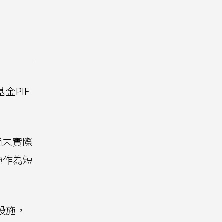
金PIF
尚未實際
施作為短
設施，