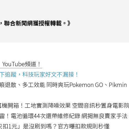
，聯合新聞網獲授權轉載。》
ouTube頻道！
ws按下追蹤，科技玩家好文不漏接！
a開箱！摺痕退散、多工效能 同時爽玩Pokemon GO、Pikmin
LLEXION耳機開箱！工地實測降噪效果 空間音訊秒置身電影
雷！電池循環44次還帶維修紀錄 網揭無良賣家手法
北捷「只扣1元」是沒刷到嗎？官方曝扣款規則秒懂