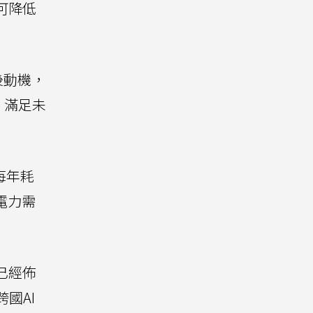
可降低
後動機，
，滿足未
心每年耗
著電力需
已經佈
跨國AI