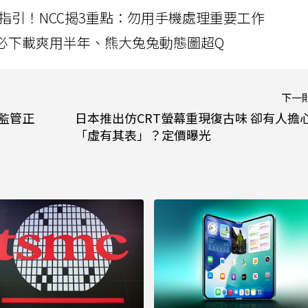
指引！NCC揭3重點：勿用手機處理重要工作
」字必下載爽用半年、熊大兔兔動態圖超Q
下一
幣監管正
日本推出仿CRT螢幕重現復古味 卻有人擔
「虛有其表」？定價曝光