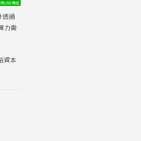
用LINE傳送
計透過
算力需
裕資本