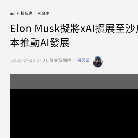
udn科技玩家
AI浪潮
Elon Musk擬將xAI擴
本推動AI發展
2025-07-20 07:31
聯合新聞網／
楊又肇