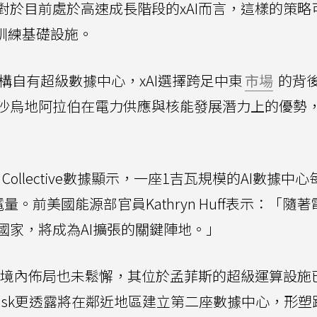
對於目前處於高速成長階段的xAI而言，這樣的策略
訓練基礎設施。
建構自有超級數據中心，xAI選擇跨足中東
市場
的背
沙烏地阿拉伯在電力供應與核能發展潛力上的優勢
Collective數據顯示，一座1吉瓦規模的AI數據中
。前美國能源部官員Kathryn Huff表示：「隨
國家，將成為AI擴張的關鍵陣地。」
美國境內佈局也未鬆懈，其位於孟菲斯的超級運算設施
n Musk更透露將在鄰近地區建立第二座數據中心，形塑