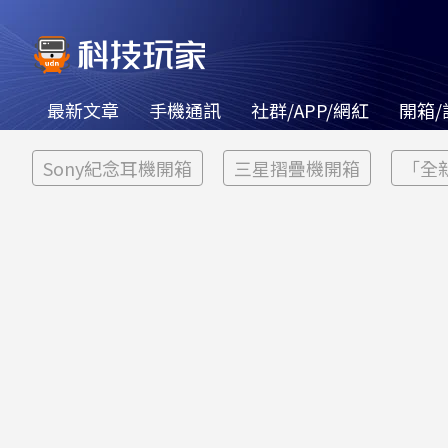
最新文章
手機通訊
社群/APP/網紅
開箱/
Sony紀念耳機開箱
三星摺疊機開箱
「全