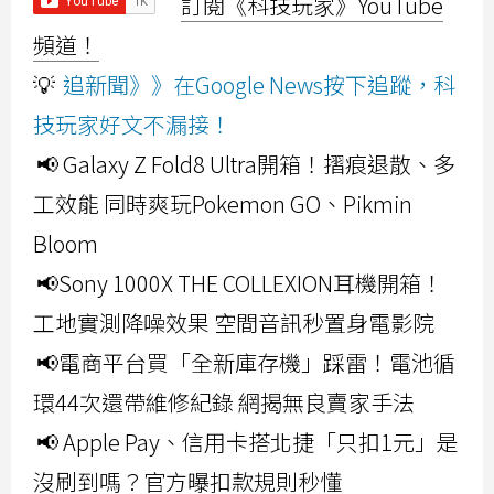
訂閱《科技玩家》YouTube
頻道！
💡
追新聞》》在Google News按下追蹤，科
技玩家好文不漏接！
📢 Galaxy Z Fold8 Ultra開箱！摺痕退散、多
工效能 同時爽玩Pokemon GO、Pikmin
Bloom
📢Sony 1000X THE COLLEXION耳機開箱！
工地實測降噪效果 空間音訊秒置身電影院
📢電商平台買「全新庫存機」踩雷！電池循
環44次還帶維修紀錄 網揭無良賣家手法
📢 Apple Pay、信用卡搭北捷「只扣1元」是
沒刷到嗎？官方曝扣款規則秒懂