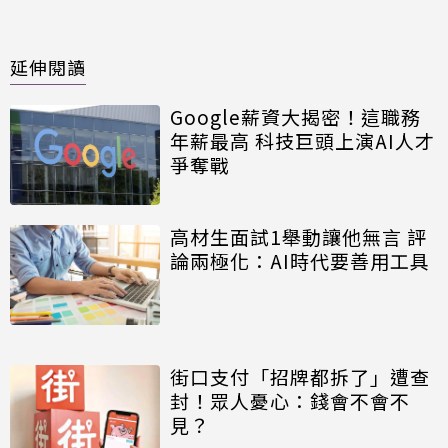
延伸閱讀
Google薪資大揭密！這職務
年薪最高 科技巨頭上演AI人才
爭奪戰
高材生面試1舉動讓他無言 評
論兩極化：AI時代要善用工具
街口支付「招牌都拆了」遭查
封！眾人憂心：錢會不會不
見？