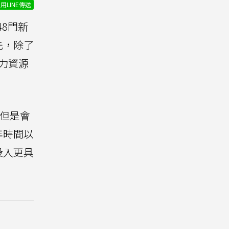
用LINE傳送
48門新
先，除了
力資源
，但是會
年時間以
投入更具