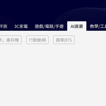
評測
3C家電
遊戲/電競/手遊
AI浪潮
教學/工
新」庫存機
行動斷網
蘋果BTS