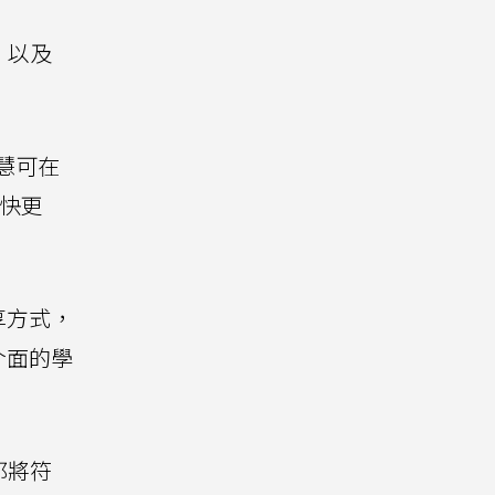
，以及
智慧可在
更快更
享方式，
介面的學
都將符