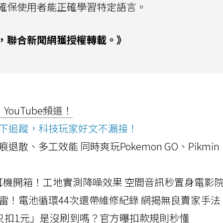
準，確保使用者能正確學習特定語言。
，聯合新聞網獲授權轉載。》
ouTube頻道！
ws按下追蹤，科技玩家好文不漏接！
a開箱！摺痕退散、多工效能 同時爽玩Pokemon GO、Pikmin
LLEXION耳機開箱！工地實測降噪效果 空間音訊秒置身電影
雷！電池循環44次還帶維修紀錄 網揭無良賣家手法
北捷「只扣1元」是沒刷到嗎？官方曝扣款規則秒懂