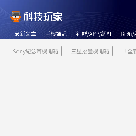
最新文章
手機通訊
社群/APP/網紅
開箱/
Sony紀念耳機開箱
三星摺疊機開箱
「全