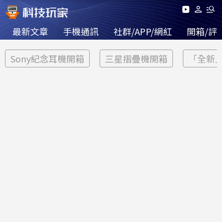
最新文章
手機通訊
社群/APP/網紅
開箱/評
Sony紀念耳機開箱
三星摺疊機開箱
「全新