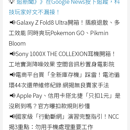
💡
追新聞》》在Google News按下追蹤，科
技玩家好文不漏接！
📢 Galaxy Z Fold8 Ultra開箱！摺痕退散、多
工效能 同時爽玩Pokemon GO、Pikmin
Bloom
📢Sony 1000X THE COLLEXION耳機開箱！
工地實測降噪效果 空間音訊秒置身電影院
📢電商平台買「全新庫存機」踩雷！電池循
環44次還帶維修紀錄 網揭無良賣家手法
📢 Apple Pay、信用卡搭北捷「只扣1元」是
沒刷到嗎？官方曝扣款規則秒懂
📢國家級「行動斷網」演習完整指引！NCC
揭3重點：勿用手機處理重要工作