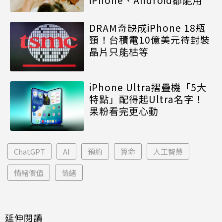
DRAM奇缺成iPhone 18瓶
頸！台積電10億美元待封裝
晶片只能枯等
iPhone Ultra摺疊機「5大
特點」配得起Ultra名字！
果粉看完更心動
ChatGPT
AI
預約
算命
人工智慧
情緒價值
情緒
延伸閱讀