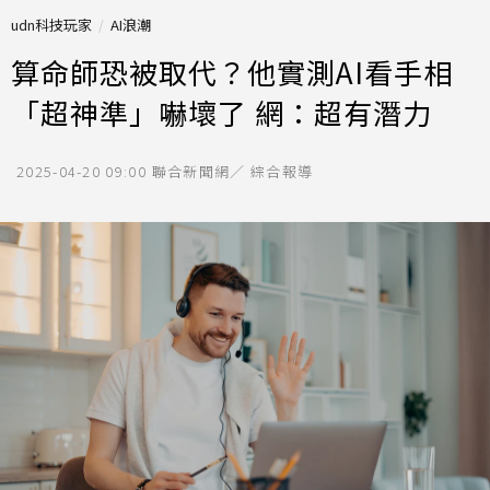
udn科技玩家
AI浪潮
算命師恐被取代？他實測AI看手相
「超神準」嚇壞了 網：超有潛力
2025-04-20 09:00
聯合新聞網／ 綜合報導