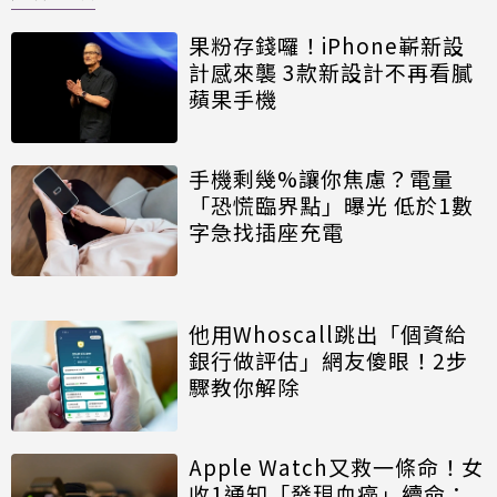
果粉存錢囉！iPhone嶄新設
計感來襲 3款新設計不再看膩
蘋果手機
手機剩幾%讓你焦慮？電量
「恐慌臨界點」曝光 低於1數
字急找插座充電
他用Whoscall跳出「個資給
銀行做評估」網友傻眼！2步
驟教你解除
Apple Watch又救一條命！女
收1通知「發現血癌」續命：