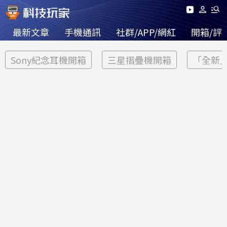
最新文章
手機通訊
社群/APP/網紅
開箱/評
Sony紀念耳機開箱
三星摺疊機開箱
「全新