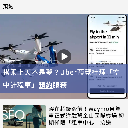
預約
搭乘上天不是夢？Uber預覽杜拜「空
中計程車」
預約
服務
趕在超級盃前！Waymo自駕
車正式進駐舊金山國際機場 初
期僅限「租車中心」接送