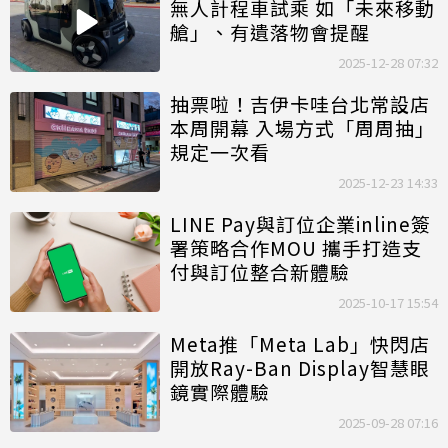
無人計程車試乘 如「未來移動
艙」、有遺落物會提醒
2025-12-28 07:32
抽票啦！吉伊卡哇台北常設店
本周開幕 入場方式「周周抽」
規定一次看
2025-12-23 14:33
LINE Pay與訂位企業inline簽
署策略合作MOU 攜手打造支
付與訂位整合新體驗
2025-10-17 15:54
Meta推「Meta Lab」快閃店
開放Ray-Ban Display智慧眼
鏡實際體驗
2025-09-28 07:16