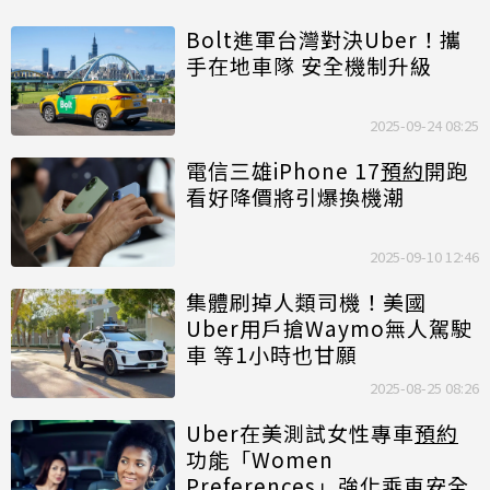
Bolt進軍台灣對決Uber！攜
手在地車隊 安全機制升級
2025-09-24 08:25
電信三雄iPhone 17
預約
開跑
看好降價將引爆換機潮
2025-09-10 12:46
集體刷掉人類司機！美國
Uber用戶搶Waymo無人駕駛
車 等1小時也甘願
2025-08-25 08:26
Uber在美測試女性專車
預約
功能「Women
Preferences」強化乘車安全