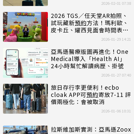
2026-02-01 07:38
2026 TGS／任天堂AR拍照、
試玩藏新
預約
方法！瑪利歐、
皮卡丘、耀西見面會時間表一
次看
2026-01-29 14:21
亞馬遜醫療版圖再進化！One
Medical導入「Health AI」
24小時幫忙解讀病歷、掛號
2026-01-27 07:40
旅日存行李更便利！ecbo
cloak APP可
預約
寄放7-11 評
價兩極化：會被取消
2026-01-06 10:31
拉斯維加斯實測：亞馬遜Zoox