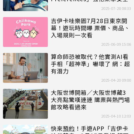
2025-07-28 08:33
吉伊卡哇樂園7月28日東京開
幕！遊玩時間曝 票價、商品、
入場規則一次看
2025-06-09 15:06
算命師恐被取代？他實測AI看
手相「超神準」嚇壞了 網：超
有潛力
2025-04-20 09:00
大阪世博開箱／大阪世博藏3
大亮點驚嘆連連 購票與熱門場
館攻略看過來
2025-04-10 12:03
快來
預約
！手遊APP「吉伊卡