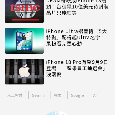
DRAM奇缺成iPhone 18瓶
頸！台積電10億美元待封裝
晶片只能枯等
iPhone Ultra摺疊機「5大
特點」配得起Ultra名字！
果粉看完更心動
iPhone 18 Pro有望9月9日
登場！「蘋果員工抽選會」
洩端倪
人工智慧
Gemini
模型
Google
AI