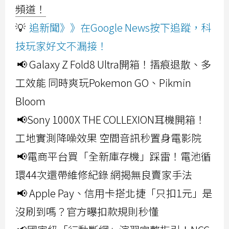
頻道！
💡
追新聞》》在Google News按下追蹤，科
技玩家好文不漏接！
📢 Galaxy Z Fold8 Ultra開箱！摺痕退散、多
工效能 同時爽玩Pokemon GO、Pikmin
Bloom
📢Sony 1000X THE COLLEXION耳機開箱！
工地實測降噪效果 空間音訊秒置身電影院
📢電商平台買「全新庫存機」踩雷！電池循
環44次還帶維修紀錄 網揭無良賣家手法
📢 Apple Pay、信用卡搭北捷「只扣1元」是
沒刷到嗎？官方曝扣款規則秒懂