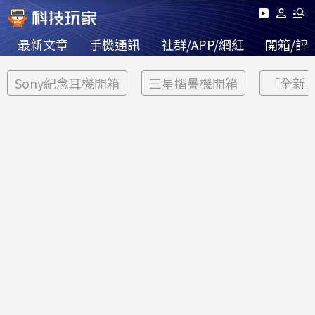
最新文章
手機通訊
社群/APP/網紅
開箱/評
Sony紀念耳機開箱
三星摺疊機開箱
「全新