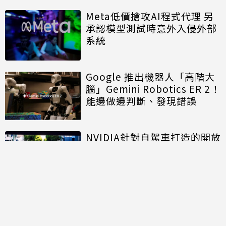
Meta低價搶攻AI程式代理 另
承認模型測試時意外入侵外部
系統
Google 推出機器人「高階大
腦」Gemini Robotics ER 2！
能邊做邊判斷、發現錯誤
NVIDIA針對自駕車打造的開放
模型進入商用階段 推進自駕計
程車規模化佈署
討論區