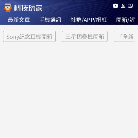
最新文章
手機通訊
社群/APP/網紅
開箱/評
Sony紀念耳機開箱
三星摺疊機開箱
「全新