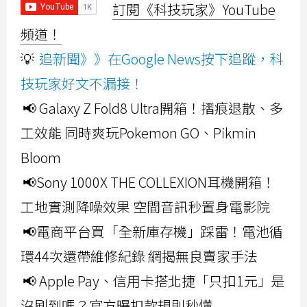
訂閱《科技玩家》YouTube
頻道！
💡
追新聞》》在Google News按下追蹤，科
技玩家好文不漏接！
📢 Galaxy Z Fold8 Ultra開箱！摺痕退散、多
工效能 同時爽玩Pokemon GO、Pikmin
Bloom
📢Sony 1000X THE COLLEXION耳機開箱！
工地實測降噪效果 空間音訊秒置身電影院
📢電商平台買「全新庫存機」踩雷！電池循
環44次還帶維修紀錄 網揭無良賣家手法
📢 Apple Pay、信用卡搭北捷「只扣1元」是
沒刷到嗎？官方曝扣款規則秒懂