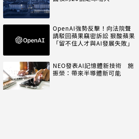
OpenAI強勢反擊！向法院聲
請駁回蘋果竊密訴訟 狠酸蘋果
「留不住人才與AI發展失敗」
NEO發表AI記憶體新技術 施
振榮：帶來半導體新可能
開口免打字 Big Tech押注語
音主導AI未來