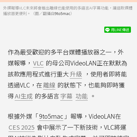
外媒報導VLC未來將會推出離線也能使用的多語言AI字幕功能，讓這款媒體
播放器更便利。（圖／翻攝自
9to5mac
）
用LINE傳送
作為最受歡迎的多平台媒體播放器之一，外
媒報導，
VLC
的母公司VideoLAN正在默默為
該款應用程式進行重大
升級
，使用者即將能
透過VLC，在
離線
的狀態下，也能夠即時獲
得
AI生成
的多語言
字幕
功能
。
根據外媒「
9to5mac
」報導，VideoLAN在
CES 2025
會中展示了一下新技術，VLC將運