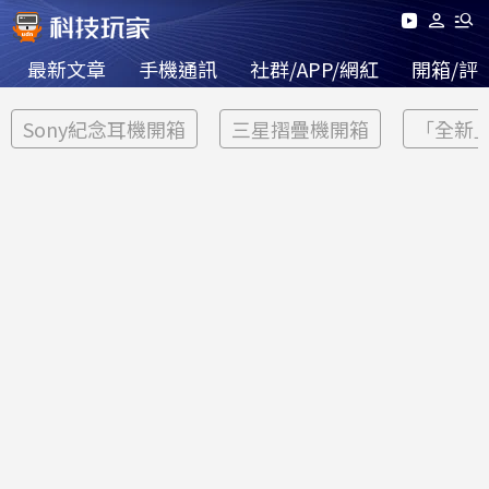
最新文章
手機通訊
社群/APP/網紅
開箱/評
Sony紀念耳機開箱
三星摺疊機開箱
「全新