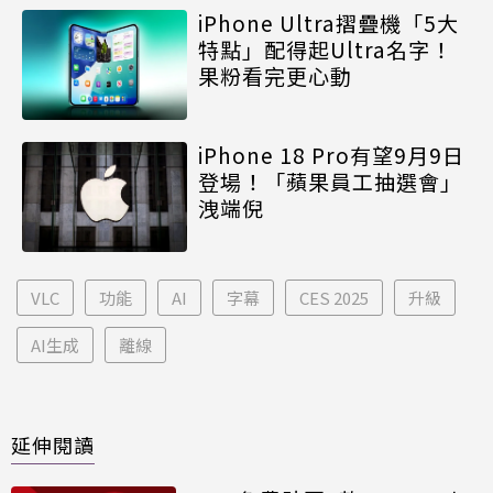
iPhone Ultra摺疊機「5大
特點」配得起Ultra名字！
果粉看完更心動
iPhone 18 Pro有望9月9日
登場！「蘋果員工抽選會」
洩端倪
VLC
功能
AI
字幕
CES 2025
升級
AI生成
離線
延伸閱讀