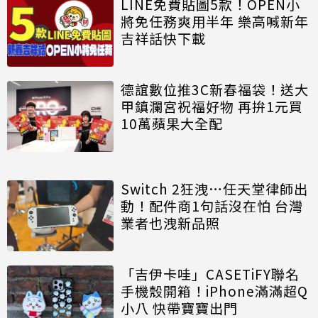
LINE免費貼圖5款！OPEN小
將免任務爽用半年 樂高喊新年
吉祥話快下載
德誼數位推3C新春福袋！送大
甲鎮瀾宮祝福好物 再拚1元買
10萬蘋果大全配
Switch 2狂洩…任天堂律師出
動！配件商1句話沒在怕 台灣
業者也洩新品照
「吉伊卡哇」CASETiFY聯名
手機殼開箱！iPhone滿滿超Q
小八 快帶寶寶出門