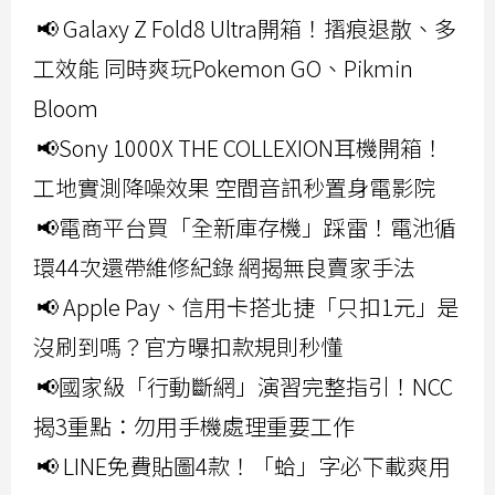
📢 Galaxy Z Fold8 Ultra開箱！摺痕退散、多
工效能 同時爽玩Pokemon GO、Pikmin
Bloom
📢Sony 1000X THE COLLEXION耳機開箱！
工地實測降噪效果 空間音訊秒置身電影院
📢電商平台買「全新庫存機」踩雷！電池循
環44次還帶維修紀錄 網揭無良賣家手法
📢 Apple Pay、信用卡搭北捷「只扣1元」是
沒刷到嗎？官方曝扣款規則秒懂
📢國家級「行動斷網」演習完整指引！NCC
揭3重點：勿用手機處理重要工作
📢 LINE免費貼圖4款！「蛤」字必下載爽用