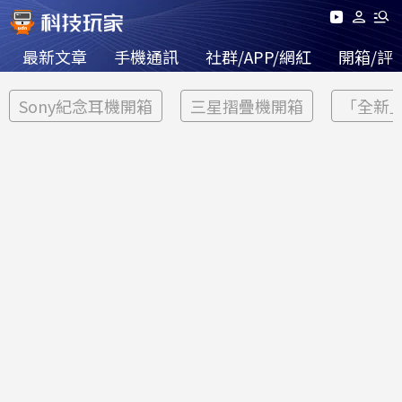
最新文章
手機通訊
社群/APP/網紅
開箱/評
Sony紀念耳機開箱
三星摺疊機開箱
「全新