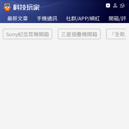
最新文章
手機通訊
社群/APP/網紅
開箱/評
Sony紀念耳機開箱
三星摺疊機開箱
「全新