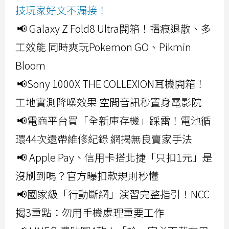
技玩家好文不漏接！
📢 Galaxy Z Fold8 Ultra開箱！摺痕退散、多
工效能 同時爽玩Pokemon GO、Pikmin
Bloom
📢Sony 1000X THE COLLEXION耳機開箱！
工地實測降噪效果 空間音訊秒置身電影院
📢電商平台買「全新庫存機」踩雷！電池循
環44次還帶維修紀錄 網揭無良賣家手法
📢 Apple Pay、信用卡搭北捷「只扣1元」是
沒刷到嗎？官方曝扣款規則秒懂
📢國家級「行動斷網」演習完整指引！NCC
揭3重點：勿用手機處理重要工作