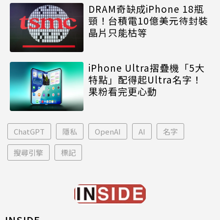
DRAM奇缺成iPhone 18瓶
頸！台積電10億美元待封裝
晶片只能枯等
iPhone Ultra摺疊機「5大
特點」配得起Ultra名字！
果粉看完更心動
ChatGPT
隱私
OpenAI
AI
名字
搜尋引擎
標記
INSIDE