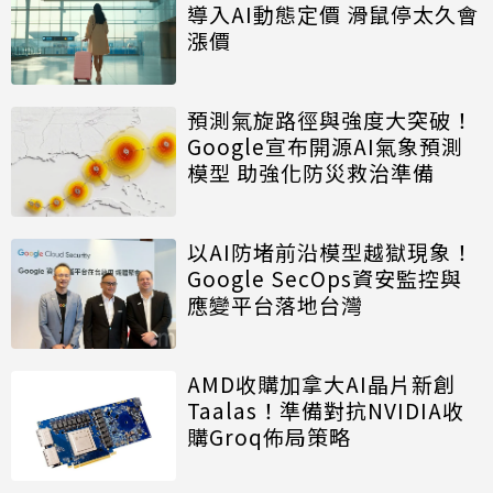
導入AI動態定價 滑鼠停太久會
漲價
預測氣旋路徑與強度大突破！
Google宣布開源AI氣象預測
模型 助強化防災救治準備
以AI防堵前沿模型越獄現象！
Google SecOps資安監控與
應變平台落地台灣
AMD收購加拿大AI晶片新創
Taalas！準備對抗NVIDIA收
購Groq佈局策略