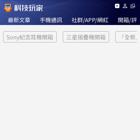
最新文章
手機通訊
社群/APP/網紅
開箱/評
Sony紀念耳機開箱
三星摺疊機開箱
「全新