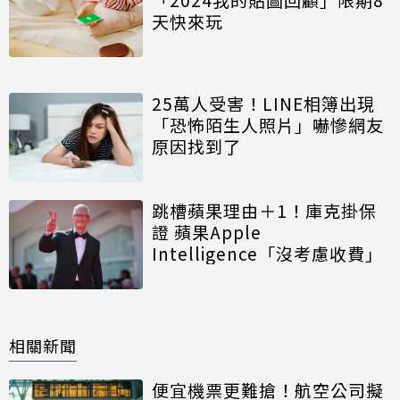
天快來玩
25萬人受害！LINE相簿出現
「恐怖陌生人照片」嚇慘網友
原因找到了
跳槽蘋果理由＋1！庫克掛保
證 蘋果Apple
Intelligence「沒考慮收費」
相關新聞
便宜機票更難搶！航空公司擬