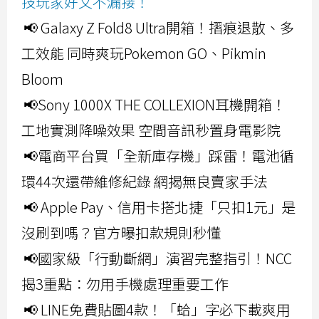
技玩家好文不漏接！
📢 Galaxy Z Fold8 Ultra開箱！摺痕退散、多
工效能 同時爽玩Pokemon GO、Pikmin
Bloom
📢Sony 1000X THE COLLEXION耳機開箱！
工地實測降噪效果 空間音訊秒置身電影院
📢電商平台買「全新庫存機」踩雷！電池循
環44次還帶維修紀錄 網揭無良賣家手法
📢 Apple Pay、信用卡搭北捷「只扣1元」是
沒刷到嗎？官方曝扣款規則秒懂
📢國家級「行動斷網」演習完整指引！NCC
揭3重點：勿用手機處理重要工作
📢 LINE免費貼圖4款！「蛤」字必下載爽用