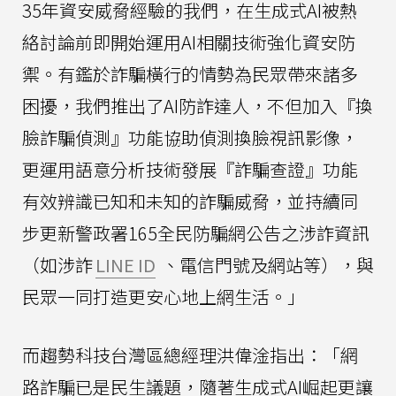
35年資安威脅經驗的我們，在生成式AI被熱
絡討論前即開始運用AI相關技術強化資安防
禦。有鑑於詐騙橫行的情勢為民眾帶來諸多
困擾，我們推出了AI防詐達人，不但加入『換
臉詐騙偵測』功能協助偵測換臉視訊影像，
更運用語意分析技術發展『詐騙查證』功能
有效辨識已知和未知的詐騙威脅，並持續同
步更新警政署165全民防騙網公告之涉詐資訊
（如涉詐
LINE ID
、電信門號及網站等），與
民眾一同打造更安心地上網生活。」
而趨勢科技台灣區總經理洪偉淦指出：「網
路詐騙已是民生議題，隨著生成式AI崛起更讓