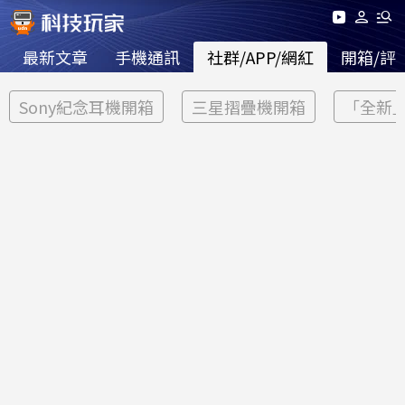
最新文章
手機通訊
社群/APP/網紅
開箱/評
Sony紀念耳機開箱
三星摺疊機開箱
「全新