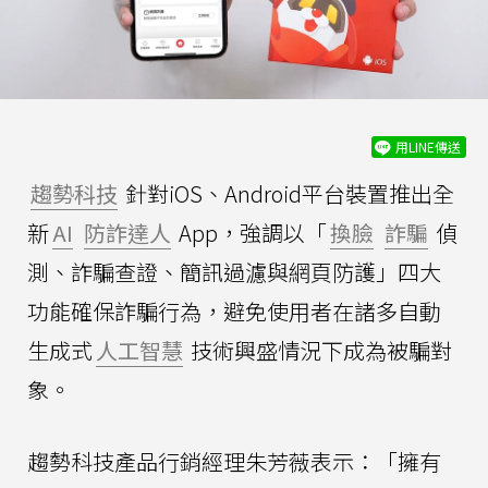
用LINE傳送
趨勢科技
針對iOS、Android平台裝置推出全
新
AI
防詐達人
App，強調以「
換臉
詐騙
偵
測、詐騙查證、簡訊過濾與網頁防護」四大
功能確保詐騙行為，避免使用者在諸多自動
生成式
人工智慧
技術興盛情況下成為被騙對
象。
趨勢科技產品行銷經理朱芳薇表示：「擁有