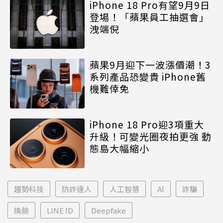
iPhone 18 Pro有望9月9日
登場！「蘋果員工抽選會」
洩端倪
蘋果9月迎下一波漲價潮！3
系列產品恐變貴 iPhone舊
機難倖免
iPhone 18 Pro迎3項重大
升級！可變光圈夜拍更強 動
態島大幅縮小
趨勢科技
防詐達人
人工智慧
AI
詐騙
換臉
LINE ID
Deepfake