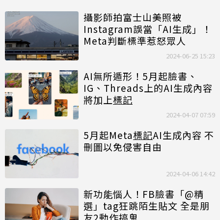
攝影師拍富士山美照被
Instagram誤當「AI生成」！
Meta判斷標準惹怒眾人
2024-06-25 15:23
AI無所遁形！5月起臉書、
IG、Threads上的AI生成內容
將加上
標記
2024-04-07 07:59
5月起Meta
標記
AI生成內容 不
刪圖以免侵害自由
2024-04-06 14:42
新功能惱人！FB臉書「@精
選」tag狂跳陌生貼文 全是朋
友2動作搞鬼