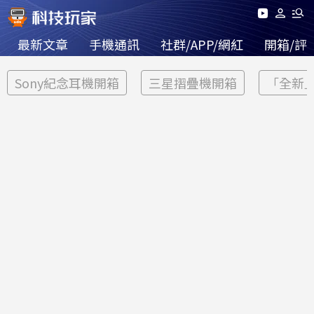
最新文章
手機通訊
社群/APP/網紅
開箱/評
Sony紀念耳機開箱
三星摺疊機開箱
「全新