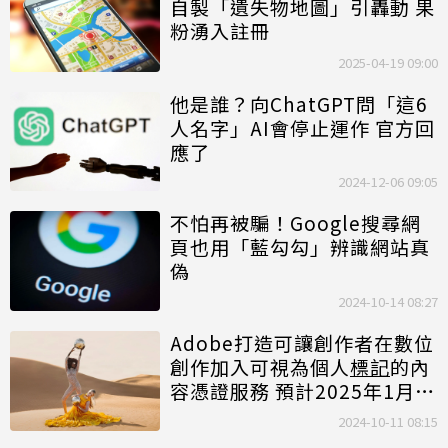
自製「遺失物地圖」引轟動 果
粉湧入註冊
2025-04-19 09:00
他是誰？向ChatGPT問「這6
人名字」AI會停止運作 官方回
應了
2024-12-06 09:05
不怕再被騙！Google搜尋網
頁也用「藍勾勾」辨識網站真
偽
2024-10-14 08:27
Adobe打造可讓創作者在數位
創作加入可視為個人
標記
的內
容憑證服務 預計2025年1月推
出
2024-10-11 08:15