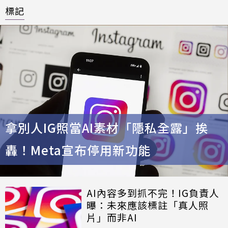
標記
拿別人IG照當AI素材「隱私全露」挨
轟！Meta宣布停用新功能
AI內容多到抓不完！IG負責人
曝：未來應該標註「真人照
片」而非AI