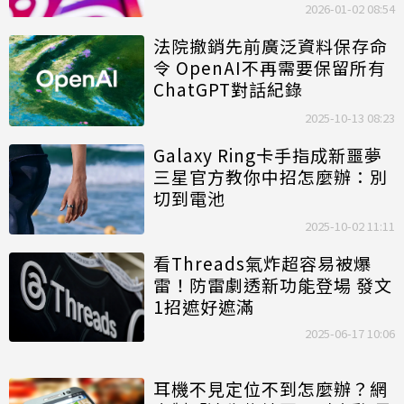
2026-01-02 08:54
法院撤銷先前廣泛資料保存命
令 OpenAI不再需要保留所有
ChatGPT對話紀錄
2025-10-13 08:23
Galaxy Ring卡手指成新噩夢
三星官方教你中招怎麼辦：別
切到電池
2025-10-02 11:11
看Threads氣炸超容易被爆
雷！防雷劇透新功能登場 發文
1招遮好遮滿
2025-06-17 10:06
耳機不見定位不到怎麼辦？網