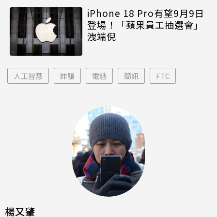
iPhone 18 Pro有望9月9日
登場！「蘋果員工抽選會」
洩端倪
人工智慧
詐騙
電話
簡訊
FTC
楊又肇