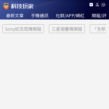
最新文章
手機通訊
社群/APP/網紅
開箱/評
Sony紀念耳機開箱
三星摺疊機開箱
「全新