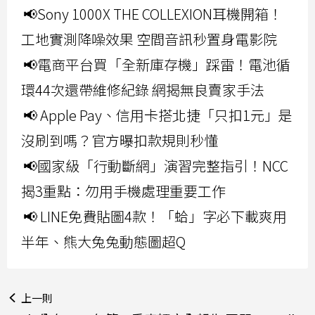
📢Sony 1000X THE COLLEXION耳機開箱！
工地實測降噪效果 空間音訊秒置身電影院
📢電商平台買「全新庫存機」踩雷！電池循
環44次還帶維修紀錄 網揭無良賣家手法
📢 Apple Pay、信用卡搭北捷「只扣1元」是
沒刷到嗎？官方曝扣款規則秒懂
📢國家級「行動斷網」演習完整指引！NCC
揭3重點：勿用手機處理重要工作
📢 LINE免費貼圖4款！「蛤」字必下載爽用
半年、熊大兔兔動態圖超Q
上一則