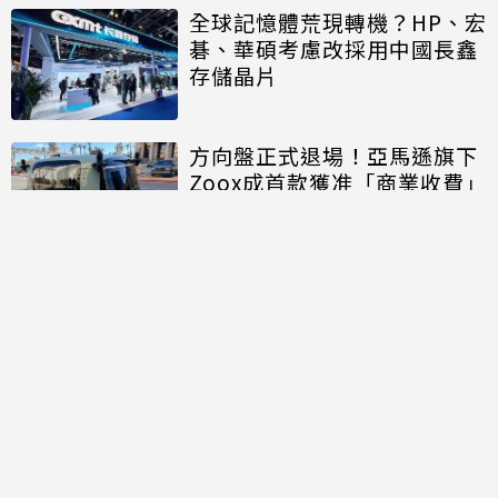
全球記憶體荒現轉機？HP、宏
碁、華碩考慮改採用中國長鑫
存儲晶片
方向盤正式退場！亞馬遜旗下
Zoox成首款獲准「商業收費」
的無方向盤無人車
討論區
共有
0
則留言