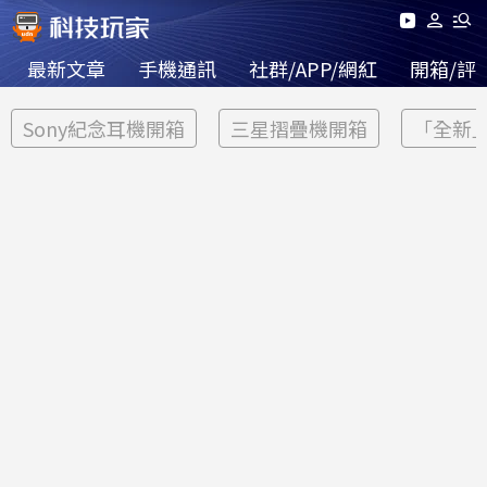
最新文章
手機通訊
社群/APP/網紅
開箱/評
Sony紀念耳機開箱
三星摺疊機開箱
「全新