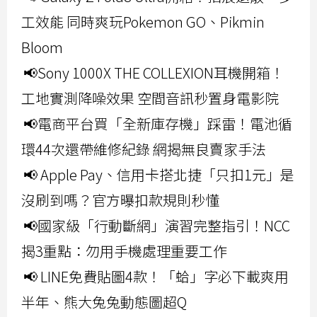
工效能 同時爽玩Pokemon GO、Pikmin
Bloom
📢Sony 1000X THE COLLEXION耳機開箱！
工地實測降噪效果 空間音訊秒置身電影院
📢電商平台買「全新庫存機」踩雷！電池循
環44次還帶維修紀錄 網揭無良賣家手法
📢 Apple Pay、信用卡搭北捷「只扣1元」是
沒刷到嗎？官方曝扣款規則秒懂
📢國家級「行動斷網」演習完整指引！NCC
揭3重點：勿用手機處理重要工作
📢 LINE免費貼圖4款！「蛤」字必下載爽用
半年、熊大兔兔動態圖超Q