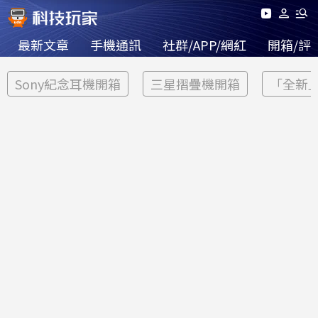
最新文章
手機通訊
社群/APP/網紅
開箱/評
Sony紀念耳機開箱
三星摺疊機開箱
「全新