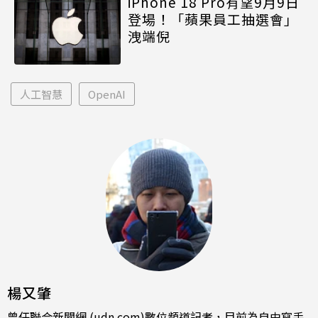
iPhone 18 Pro有望9月9日
登場！「蘋果員工抽選會」
洩端倪
人工智慧
OpenAI
楊又肇
曾任聯合新聞網 (udn.com)數位頻道記者，目前為自由寫手