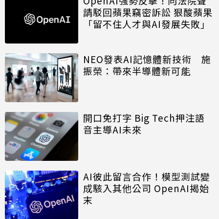
OpenAI強勢反擊！向法院聲
請駁回蘋果竊密訴訟 狠酸蘋果
「留不住人才與AI發展失敗」
NEO發表AI記憶體新技術 施
振榮：帶來半導體新可能
開口免打字 Big Tech押注語
音主導AI未來
AI彼此留言合作！模型測試變
成駭入其他公司 OpenAI揭始
末