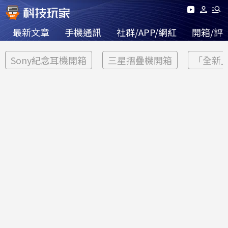
最新文章
手機通訊
社群/APP/網紅
開箱/評
Sony紀念耳機開箱
三星摺疊機開箱
「全新