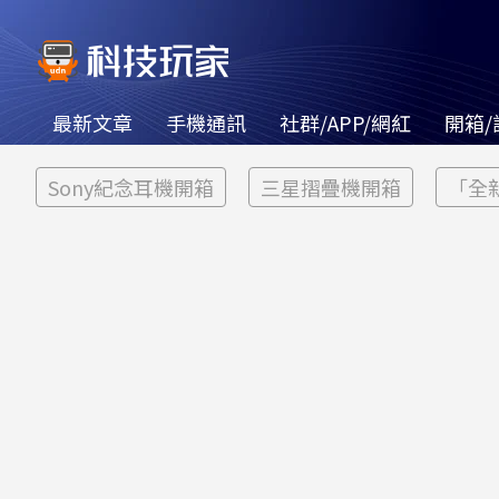
最新文章
手機通訊
社群/APP/網紅
開箱/
Sony紀念耳機開箱
三星摺疊機開箱
「全