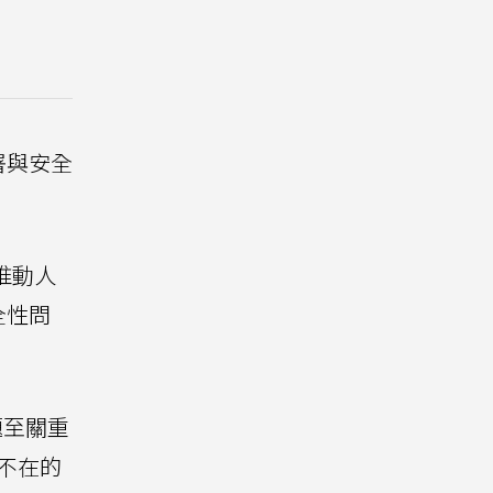
署與安全
地推動人
全性問
題至關重
所不在的