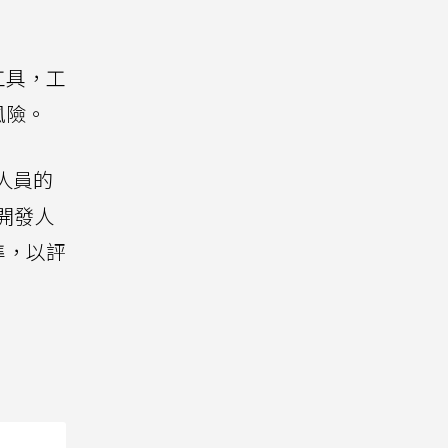
工具，工
風險。
人員的
於開發人
準，以評