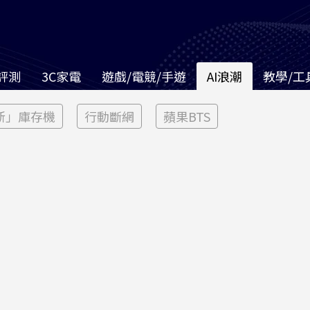
評測
3C家電
遊戲/電競/手遊
AI浪潮
教學/工
新」庫存機
行動斷網
蘋果BTS