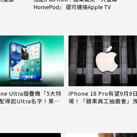
HomePod」 還可連接Apple TV
iPhone 18 Pro有望9月9
one Ultra摺疊機「5大特
場！「蘋果員工抽選會」
配得起Ultra名字！果粉
倪
更心動