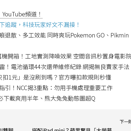
ouTube頻道！
ws按下追蹤，科技玩家好文不漏接！
a開箱！摺痕退散、多工效能 同時爽玩Pokemon GO、Pikmin
LLEXION耳機開箱！工地實測降噪效果 空間音訊秒置身電影
雷！電池循環44次還帶維修紀錄 網揭無良賣家手法
北捷「只扣1元」是沒刷到嗎？官方曝扣款規則秒懂
指引！NCC揭3重點：勿用手機處理重要工作
」字必下載爽用半年、熊大兔兔動態圖超Q
下一
識別雙腳
搭配iPad mini？蘋果驚見「大螢幕