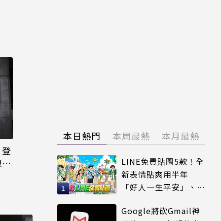
本日熱門
本周最熱
本月最熱
日登
LINE免費貼圖5款！全
洩端
新表情貼爽用半年
「好人一生平安」、
「好熱」必用
Google將砍Gmail神