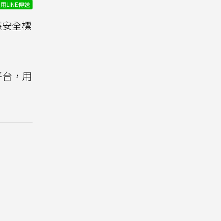
用LINE傳送
慧安全標
平台，用