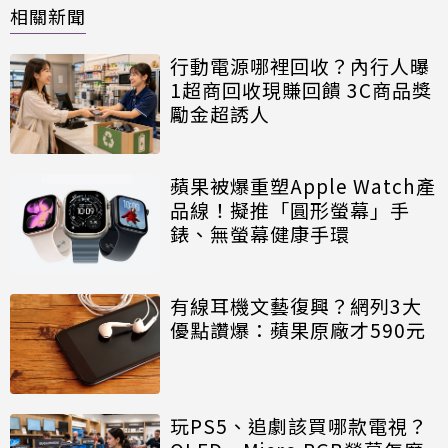
相關新聞
行動電源哪裡回收？內行人曝
1超商回收現賺回饋 3C商品獎
勵金超誘人
蘋果被爆重塑Apple Watch產
品線！擬推「圓形螢幕」手
錶、無螢幕健康手環
有線耳機文藝復興？網列3大
優點讚爆：蘋果原廠才590元
玩PS5、追劇該買哪款電視？