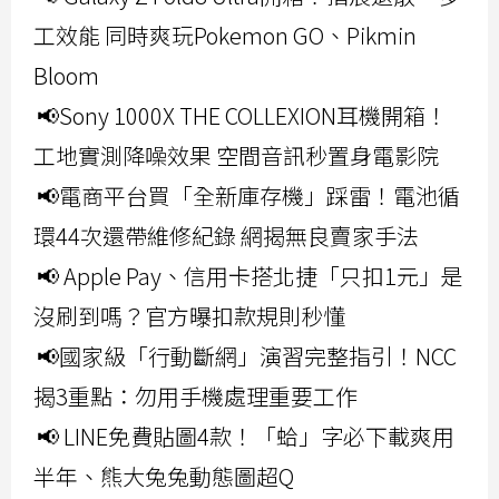
工效能 同時爽玩Pokemon GO、Pikmin
Bloom
📢Sony 1000X THE COLLEXION耳機開箱！
工地實測降噪效果 空間音訊秒置身電影院
📢電商平台買「全新庫存機」踩雷！電池循
環44次還帶維修紀錄 網揭無良賣家手法
📢 Apple Pay、信用卡搭北捷「只扣1元」是
沒刷到嗎？官方曝扣款規則秒懂
📢國家級「行動斷網」演習完整指引！NCC
揭3重點：勿用手機處理重要工作
📢 LINE免費貼圖4款！「蛤」字必下載爽用
半年、熊大兔兔動態圖超Q