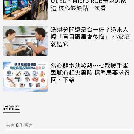
OLED、Micro RGB螢幕怎麼
選 核心優缺點一次看
洗烘分開還是合一好？過來人
曝「盲目跟風會後悔」 小家庭
就選它
當心鋰電池發熱…七款暖手蛋
型號有起火風險 標準局要求召
回、下架
討論區
共有
0
則留言