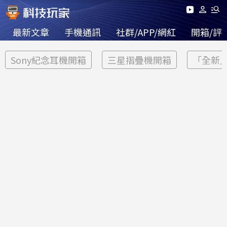
最新文章
手機通訊
社群/APP/網紅
開箱/評
Sony紀念耳機開箱
三星摺疊機開箱
「全新