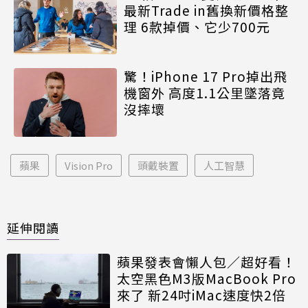
最新Trade in舊換新價格整
理 6款掉價、它少700元
驚！iPhone 17 Pro掉出飛
機窗外 高度1.1公里墜落竟
沒摔壞
蘋果
Vision Pro
頭戴裝置
人工智慧
延伸閱讀
蘋果發表會懶人包／超好看！
太空黑色M3版MacBook Pro
來了 新24吋iMac速度快2倍