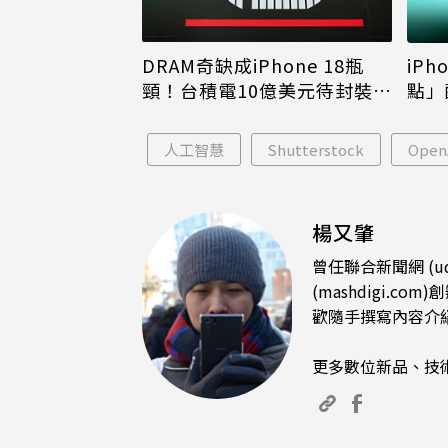
DRAM奇缺成iPhone 18瓶
iPh
頸！台積電10億美元待封裝晶
點」
片只能枯等
看完
人工智慧
Shutterstock
Open
楊又肇
曾任聯合新聞網 (u
(mashdigi
歡隨手撰寫內容介
更多數位新品、技