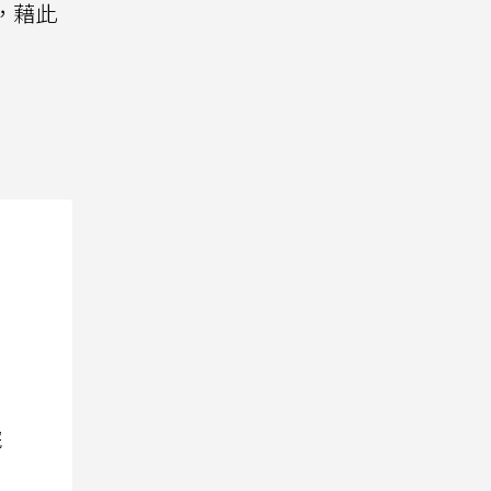
，藉此
院