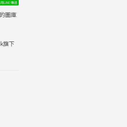
用LINE傳送
的圖庫
ck旗下