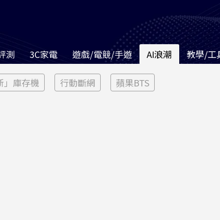
評測
3C家電
遊戲/電競/手遊
AI浪潮
教學/工
新」庫存機
行動斷網
蘋果BTS