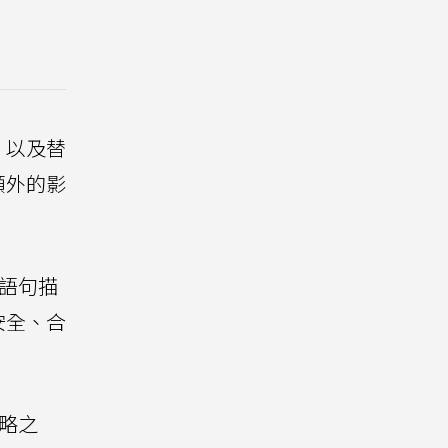
，以及替
額外的影
然語句描
安全、合
策略之