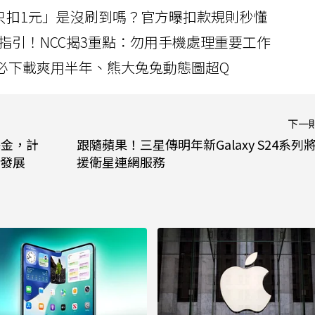
北捷「只扣1元」是沒刷到嗎？官方曝扣款規則秒懂
指引！NCC揭3重點：勿用手機處理重要工作
」字必下載爽用半年、熊大兔兔動態圖超Q
下一
基金，計
跟隨蘋果！三星傳明年新Galaxy S24系列
發展
援衛星連網服務