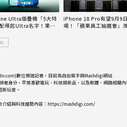
iPhone 18 Pro有望9月9
one Ultra摺疊機「5大特
場！「蘋果員工抽選會」
配得起Ultra名字！果粉
倪
更心動
AI
dn.com)數位頻道記者，目前為自由寫手與Mashdigi網站
.com)創辦者身分，平常喜歡電玩、科技類新品，以及軟體、網路相關
紹新玩意。
術介紹與科技趨勢內容：
https://mashdigi.com/