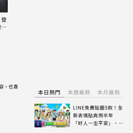
日登
洩端
內容，也喜
本日熱門
本周最熱
本月最熱
LINE免費貼圖5款！全
新表情貼爽用半年
「好人一生平安」、
「好熱」必用