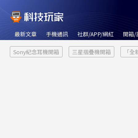
最新文章
手機通訊
社群/APP/網紅
開箱/
Sony紀念耳機開箱
三星摺疊機開箱
「全