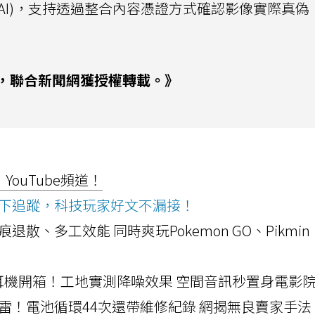
CAI)，支持透過整合內容憑證方式確認影像實際真偽
，聯合新聞網獲授權轉載。》
ouTube頻道！
ws按下追蹤，科技玩家好文不漏接！
a開箱！摺痕退散、多工效能 同時爽玩Pokemon GO、Pikmin
LLEXION耳機開箱！工地實測降噪效果 空間音訊秒置身電影
雷！電池循環44次還帶維修紀錄 網揭無良賣家手法