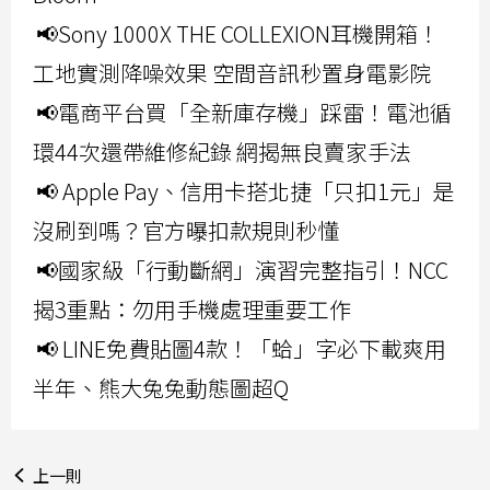
📢Sony 1000X THE COLLEXION耳機開箱！
工地實測降噪效果 空間音訊秒置身電影院
📢電商平台買「全新庫存機」踩雷！電池循
環44次還帶維修紀錄 網揭無良賣家手法
📢 Apple Pay、信用卡搭北捷「只扣1元」是
沒刷到嗎？官方曝扣款規則秒懂
📢國家級「行動斷網」演習完整指引！NCC
揭3重點：勿用手機處理重要工作
📢 LINE免費貼圖4款！「蛤」字必下載爽用
半年、熊大兔兔動態圖超Q
上一則