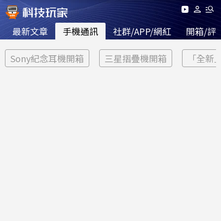
最新文章
手機通訊
社群/APP/網紅
開箱/評
Sony紀念耳機開箱
三星摺疊機開箱
「全新