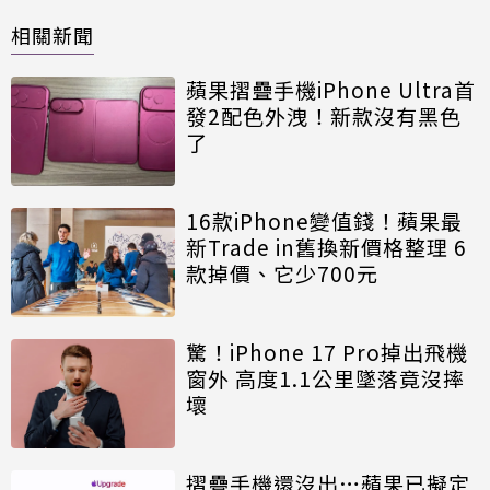
相關新聞
蘋果摺疊手機iPhone Ultra首
發2配色外洩！新款沒有黑色
了
16款iPhone變值錢！蘋果最
新Trade in舊換新價格整理 6
款掉價、它少700元
驚！iPhone 17 Pro掉出飛機
窗外 高度1.1公里墜落竟沒摔
壞
摺疊手機還沒出…蘋果已擬定