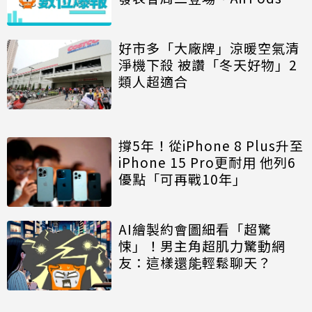
耳沒電原因是它
好市多「大廠牌」涼暖空氣清
淨機下殺 被讚「冬天好物」2
類人超適合
撐5年！從iPhone 8 Plus升至
iPhone 15 Pro更耐用 他列6
優點「可再戰10年」
AI繪製約會圖細看「超驚
悚」！男主角超肌力驚動網
友：這樣還能輕鬆聊天？