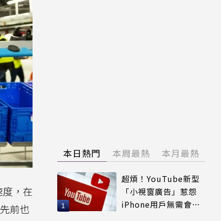
本日熱門
本周最熱
本月最熱
超煩！YouTube新型
速度，在
「小視窗廣告」惹怨
iPhone用戶無需會員
遜先前也
輕鬆解決