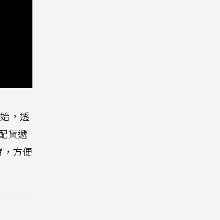
始，透
配貨遞
置，方便