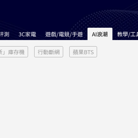
評測
3C家電
遊戲/電競/手遊
AI浪潮
教學/工
新」庫存機
行動斷網
蘋果BTS