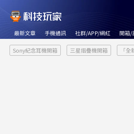
最新文章
手機通訊
社群/APP/網紅
開箱/
Sony紀念耳機開箱
三星摺疊機開箱
「全