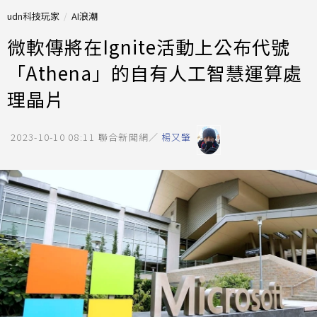
udn科技玩家
AI浪潮
微軟傳將在Ignite活動上公布代號
「Athena」的自有人工智慧運算處
理晶片
2023-10-10 08:11
聯合新聞網／
楊又肇