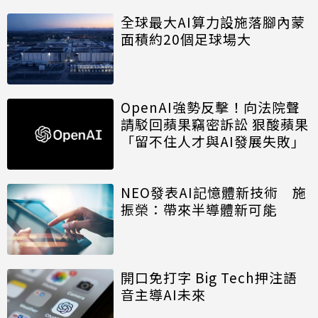
全球最大AI算力設施落腳內蒙
面積約20個足球場大
OpenAI強勢反擊！向法院聲
請駁回蘋果竊密訴訟 狠酸蘋果
「留不住人才與AI發展失敗」
NEO發表AI記憶體新技術 施
振榮：帶來半導體新可能
開口免打字 Big Tech押注語
音主導AI未來