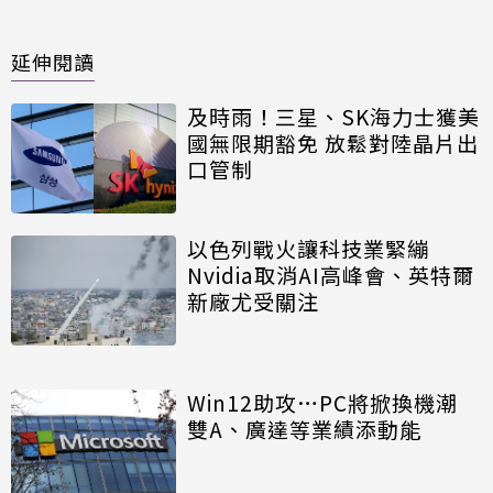
延伸閱讀
及時雨！三星、SK海力士獲美
國無限期豁免 放鬆對陸晶片出
口管制
以色列戰火讓科技業緊繃
Nvidia取消AI高峰會、英特爾
新廠尤受關注
Win12助攻…PC將掀換機潮
雙A、廣達等業績添動能