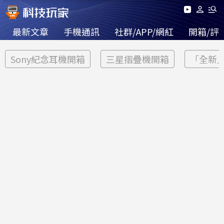
最新文章
手機通訊
社群/APP/網紅
開箱/評
Sony紀念耳機開箱
三星摺疊機開箱
「全新