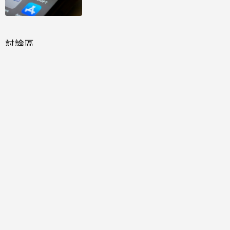
討論區
共有
0
則留言
規範
回覆
還沒有留言，成為第一個發言的人吧！