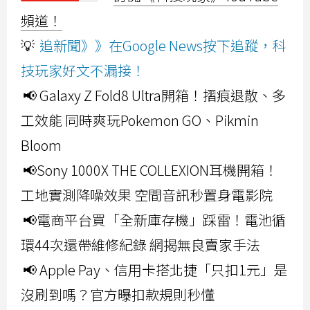
頻道！
💡
追新聞》》在Google News按下追蹤，科
技玩家好文不漏接！
📢 Galaxy Z Fold8 Ultra開箱！摺痕退散、多
工效能 同時爽玩Pokemon GO、Pikmin
Bloom
📢Sony 1000X THE COLLEXION耳機開箱！
工地實測降噪效果 空間音訊秒置身電影院
📢電商平台買「全新庫存機」踩雷！電池循
環44次還帶維修紀錄 網揭無良賣家手法
📢 Apple Pay、信用卡搭北捷「只扣1元」是
沒刷到嗎？官方曝扣款規則秒懂