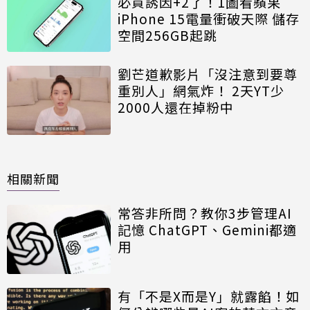
必買誘因+2了！1圖看蘋果
iPhone 15電量衝破天際 儲存
空間256GB起跳
劉芒道歉影片「沒注意到要尊
重別人」網氣炸！ 2天YT少
2000人還在掉粉中
相關新聞
常答非所問？教你3步管理AI
記憶 ChatGPT、Gemini都適
用
有「不是X而是Y」就露餡！如