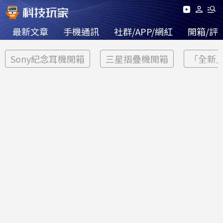
最新文章
手機通訊
社群/APP/網紅
開箱/評
Sony紀念耳機開箱
三星摺疊機開箱
「全新