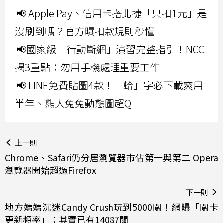
📢 Apple Pay、信用卡搭北捷「只扣1元」是
沒刷到嗎？官方曝扣款規則秒懂
📢國家級「行動斷網」演習完整指引！NCC
揭3重點：勿用手機處理重要工作
📢 LINE免費貼圖4款！「蛤」字必下載爽用
半年、熊大兔兔動態圖超Q
上一則
Chrome、Safari仍分居瀏覽器市佔第一與第二 Opera
瀏覽器開始超過Firefox
下一則
地方媽媽沉迷Candy Crush玩到5000關！網曝「關卡
更新頻率」：其實已有14087關