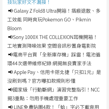
技玩家好文不漏接！
📢 Galaxy Z Fold8 Ultra開箱！摺痕退散、多
工效能 同時爽玩Pokemon GO、Pikmin
Bloom
📢Sony 1000X THE COLLEXION耳機開箱！
工地實測降噪效果 空間音訊秒置身電影院
📢電商平台買「全新庫存機」踩雷！電池循
環44次還帶維修紀錄 網揭無良賣家手法
📢 Apple Pay、信用卡搭北捷「只扣1元」是
沒刷到嗎？官方曝扣款規則秒懂
📢國家級「行動斷網」演習完整指引！NCC
揭3重點：勿用手機處理重要工作
📢 LINE免費貼圖4款！「蛤」字必下載爽用