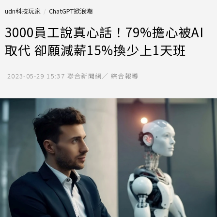
udn科技玩家
ChatGPT掀浪潮
3000員工說真心話！79%擔心被AI
取代 卻願減薪15%換少上1天班
2023-05-29 15:37
聯合新聞網／ 綜合報導