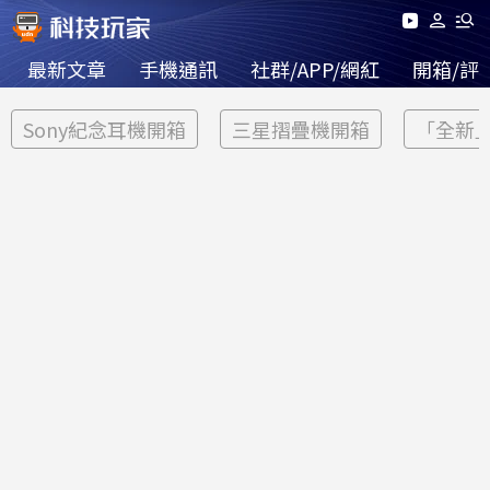
最新文章
手機通訊
社群/APP/網紅
開箱/評
Sony紀念耳機開箱
三星摺疊機開箱
「全新