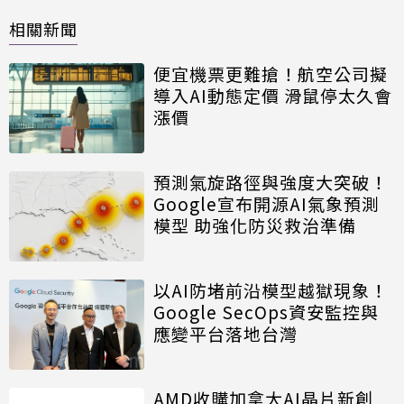
相關新聞
便宜機票更難搶！航空公司擬
導入AI動態定價 滑鼠停太久會
漲價
預測氣旋路徑與強度大突破！
Google宣布開源AI氣象預測
模型 助強化防災救治準備
以AI防堵前沿模型越獄現象！
Google SecOps資安監控與
應變平台落地台灣
AMD收購加拿大AI晶片新創