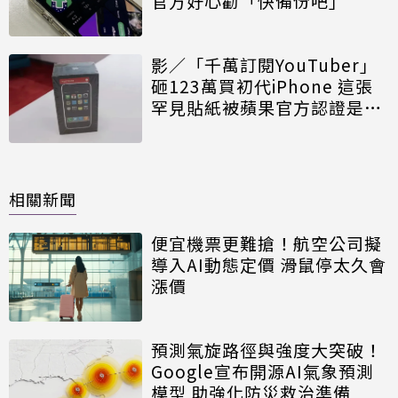
官方好心勸「快備份吧」
影／「千萬訂閱YouTuber」
砸123萬買初代iPhone 這張
罕見貼紙被蘋果官方認證是真
貨
相關新聞
便宜機票更難搶！航空公司擬
導入AI動態定價 滑鼠停太久會
漲價
預測氣旋路徑與強度大突破！
Google宣布開源AI氣象預測
模型 助強化防災救治準備