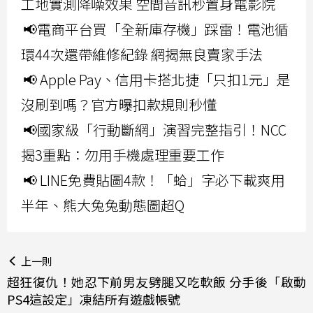
工地實測降噪效果 空間音訊秒置身電影院
📢電商平台買「全新庫存機」踩雷！電池循
環44次還帶維修紀錄 網揭無良賣家手法
📢 Apple Pay、信用卡搭北捷「只扣1元」是
沒刷到嗎？官方曝扣款規則秒懂
📢國家級「行動斷網」演習完整指引！NCC
揭3重點：勿用手機處理重要工作
📢 LINE免費貼圖4款！「蛤」字必下載爽用
半年、熊大兔兔動態圖超Q
上一則
超狂復仇！她忍下前男友劈腿又吃軟飯 分手後「啟動
PS4這設定」凍結所有遊戲帳號