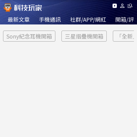
最新文章
手機通訊
社群/APP/網紅
開箱/評
Sony紀念耳機開箱
三星摺疊機開箱
「全新