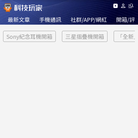
最新文章
手機通訊
社群/APP/網紅
開箱/評
Sony紀念耳機開箱
三星摺疊機開箱
「全新