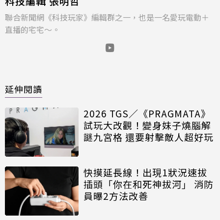
科技編輯 張明哲
聯合新聞網《科技玩家》編輯群之一，也是一名愛玩電動＋
直播的宅宅～。
延伸閱讀
2026 TGS／《PRAGMATA》
試玩大改觀！變身妹子燒腦解
謎九宮格 還要射擊敵人超好玩
快摸延長線！出現1狀況速拔
插頭「你在和死神拔河」 消防
員曝2方法改善