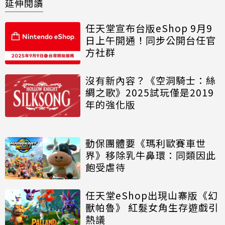
延伸閱讀
任天堂宣布台版eShop 9月9
日上午開通！同步公開台任官
方社群
沒有新內容？《空洞騎士：絲
綢之歌》2025試玩僅是2019
年的強化版
動保團體要《瑪利歐賽車世
界》移除乳牛鼻環：同類因此
飽受虐待
任天堂eShop出現山寨版《幻
獸帕魯》 紅髮女角生存遊戲引
熱議