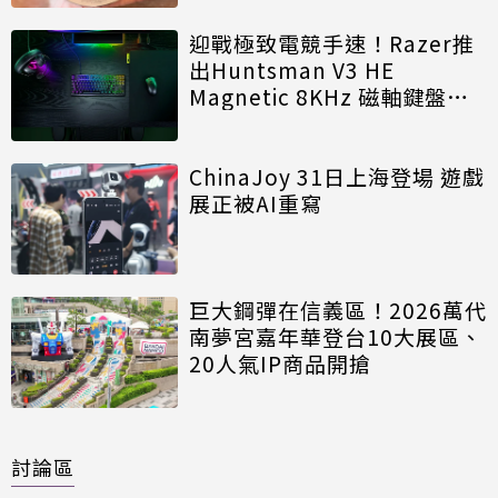
迎戰極致電競手速！Razer推
出Huntsman V3 HE
Magnetic 8KHz 磁軸鍵盤效
能再進化
ChinaJoy 31日上海登場 遊戲
展正被AI重寫
巨大鋼彈在信義區！2026萬代
南夢宮嘉年華登台10大展區、
20人氣IP商品開搶
討論區