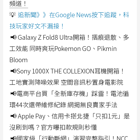
頻道！
💡
追新聞》》在Google News按下追蹤，科
技玩家好文不漏接！
📢 Galaxy Z Fold8 Ultra開箱！摺痕退散、多
工效能 同時爽玩Pokemon GO、Pikmin
Bloom
📢Sony 1000X THE COLLEXION耳機開箱！
工地實測降噪效果 空間音訊秒置身電影院
📢電商平台買「全新庫存機」踩雷！電池循
環44次還帶維修紀錄 網揭無良賣家手法
📢 Apple Pay、信用卡搭北捷「只扣1元」是
沒刷到嗎？官方曝扣款規則秒懂
📢國家級「行動斷網」演習完整指引！NCC