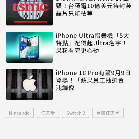
頸！台積電10億美元待封裝
晶片只能枯等
iPhone Ultra摺疊機「5大
特點」配得起Ultra名字！
果粉看完更心動
iPhone 18 Pro有望9月9日
登場！「蘋果員工抽選會」
洩端倪
Nintendo
任天堂
Switch 2
台灣任天堂