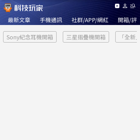
最新文章
手機通訊
社群/APP/網紅
開箱/評
Sony紀念耳機開箱
三星摺疊機開箱
「全新