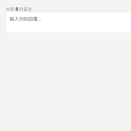
共有
0
則留言
規範
回覆
還沒有留言，成為第一個發言的人吧！