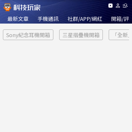
最新文章
手機通訊
社群/APP/網紅
開箱/評
Sony紀念耳機開箱
三星摺疊機開箱
「全新