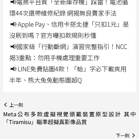
📢電商平台買「全新庫存機」踩雷！電池循
環44次還帶維修紀錄 網揭無良賣家手法
📢 Apple Pay、信用卡搭北捷「只扣1元」是
沒刷到嗎？官方曝扣款規則秒懂
📢國家級「行動斷網」演習完整指引！NCC
揭3重點：勿用手機處理重要工作
📢 LINE免費貼圖4款！「蛤」字必下載爽用
半年、熊大兔兔動態圖超Q
上一則
Meta公布多款虛擬視覺頭戴裝置原型設計 其中
「Tiramisu」瞄準超擬真影像品質
下一則