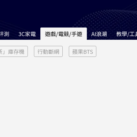
評測
3C家電
遊戲/電競/手遊
AI浪潮
教學/工
新」庫存機
行動斷網
蘋果BTS