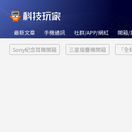
最新文章
手機通訊
社群/APP/網紅
開箱/
Sony紀念耳機開箱
三星摺疊機開箱
「全