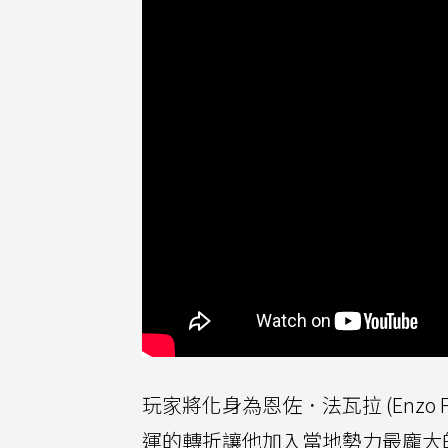
玩家將化身為恩佐．法瓦拉 (Enzo
運的轉折讓他加入當地勢力最龐大