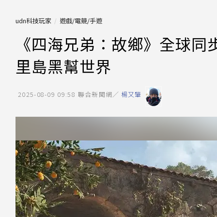
udn科技玩家
遊戲/電競/手遊
《四海兄弟：故鄉》全球同步
里島黑幫世界
2025-08-09 09:58
聯合新聞網／
楊又肇