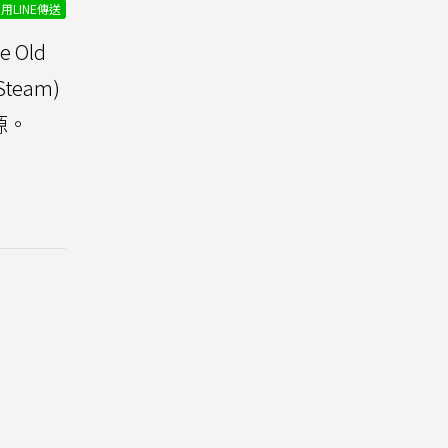
用LINE傳送
 Old
Steam)
源。