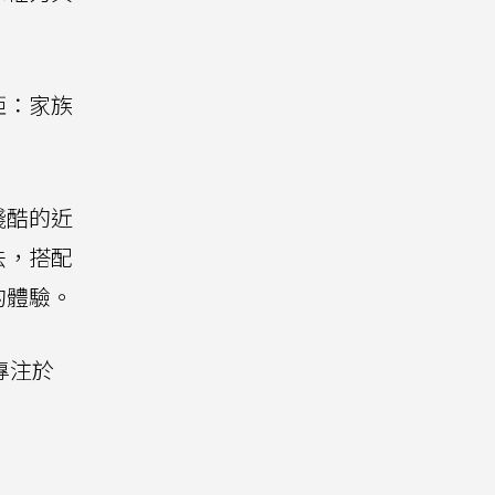
矩：家族
殘酷的近
法，搭配
的體驗。
續專注於