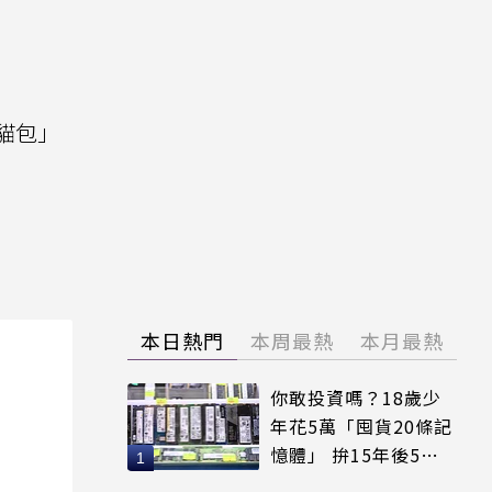
貓包」
。
本日熱門
本周最熱
本月最熱
你敢投資嗎？18歲少
年花5萬「囤貨20條記
憶體」 拚15年後5倍
賣出