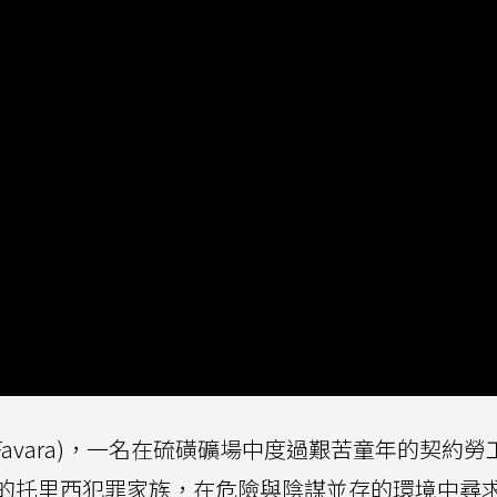
 Favara)，一名在硫磺礦場中度過艱苦童年的契約勞
的托里西犯罪家族，在危險與陰謀並存的環境中尋